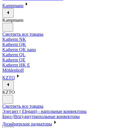
Kampmann
Kampmann
Смотреть все товары
Katherm NK
Katherm QK
Katherm QK nano
Katherm QL
Katherm QE
Katherm HK E
Möhlenhoff
KZTO
KZTO
Смотреть все товары
Элегант ( Elegant) - напольные конвекторы
Бриз (Briz)-внутрипольные конвекторы
Дизайнерские радиаторы