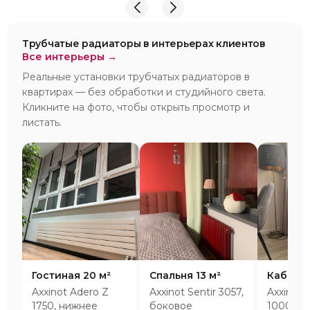
И надеюсь наши чудесные радиаторы будут греть
нас без нареканий холодными московскими зимами
много-много лет) СПАСИБО!!!!
Трубчатые радиаторы в интерьерах клиентов
Все интерьеры →
Реальные установки трубчатых радиаторов в
квартирах — без обработки и студийного света.
Кликните на фото, чтобы открыть просмотр и
листать.
Гостиная 20 м²
Спальня 13 м²
Кабинет
Axxinot Adero Z
Axxinot Sentir 3057,
Axxinot 
1750, нижнее
боковое
1000, н