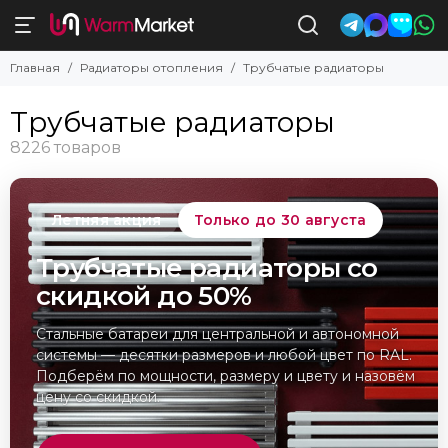
Трубчатые радиаторы
Главная
Радиаторы отопления
Трубчатые радиаторы
Смотреть все товары
Вертикальные
Трубчатые радиаторы
Горизонтальные
С боковым подключением
С нижним подключением
Электрические
Летняя акция
Только до 30 августа
Российского производства
Цветные
Трубчатые радиаторы со
180 мм
скидкой до 50%
200 мм
280 мм
Стальные батареи для центральной и автономной
300 мм
системы — десятки размеров и любой цвет по RAL.
345 мм
Подберём по мощности, размеру и цвету и назовём
365 мм
цену со скидкой.
380 мм
445 мм