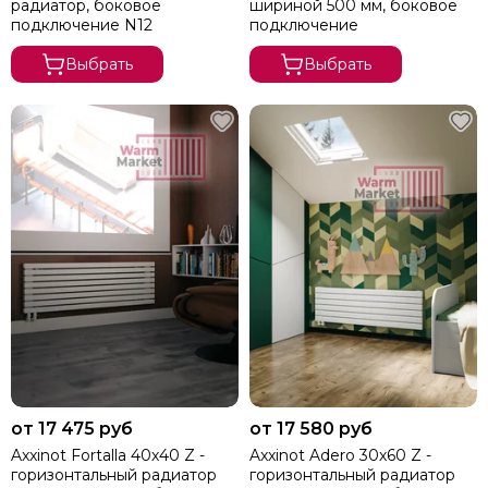
Solira
радиатор, боковое
шириной 500 мм, боковое
подключение N12
подключение
Zehnder
Dia Norm
Выбрать
Выбрать
StrongHot
Steel Hot
Zenith
ЦДМ
Purmo
Unilux
Purmo Delta
Rifar Tubog
Arbonia
КЗТО
Bronto
Bareng
Royal Thermo
от 17 475 руб
от 17 580 руб
Axxinot Fortalla 40х40 Z -
Axxinot Adero 30х60 Z -
горизонтальный радиатор
горизонтальный радиатор