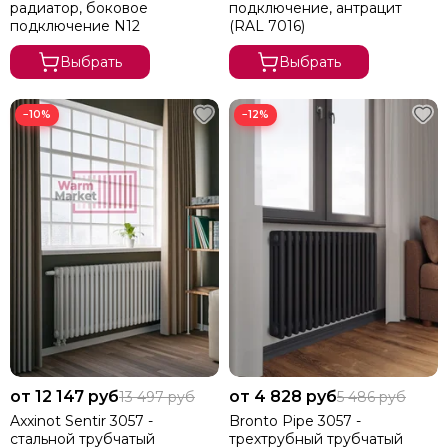
радиатор, боковое
подключение, антрацит
подключение N12
(RAL 7016)
Выбрать
Выбрать
−10%
−12%
от 12 147 руб
от 4 828 руб
13 497 руб
5 486 руб
Axxinot Sentir 3057 -
Bronto Pipe 3057 -
стальной трубчатый
трехтрубный трубчатый