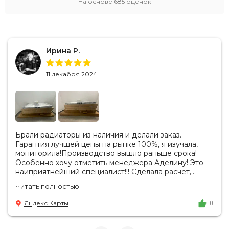
На основе
685
оценок
Ирина Р.
11 декабря 2024
Брали радиаторы из наличия и делали заказ.
Гарантия лучшей цены на рынке 100%, я изучала,
мониторила!Производство вышло раньше срока!
Особенно хочу отметить менеджера Аделину! Это
наиприятнейший специалист!!! Сделала расчет,
вносила изменения, действительно сделала лучшую
Читать полностью
цену. Всегда на связи, на все вопросы есть ответы.
Доставка на удобный день, удобное время! Никаких
Яндекс Карты
8
замечаний, только бесконечное удовольствие от
взаимодействия с ней. Вот это я понимаю - ЛИЦО
КОМПАНИИ! Буду рекомендовать не задумываясь!