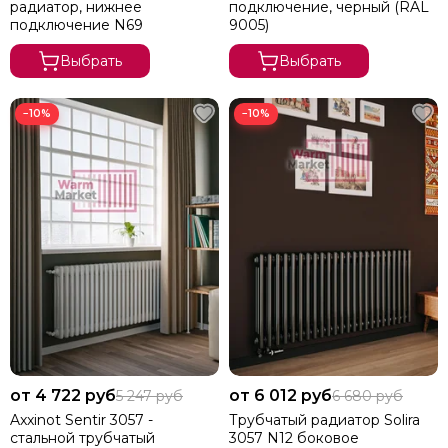
радиатор, нижнее
подключение, черный (RAL
подключение N69
9005)
Выбрать
Выбрать
−10%
−10%
от 4 722 руб
от 6 012 руб
5 247 руб
6 680 руб
Axxinot Sentir 3057 -
Трубчатый радиатор Solira
стальной трубчатый
3057 N12 боковое