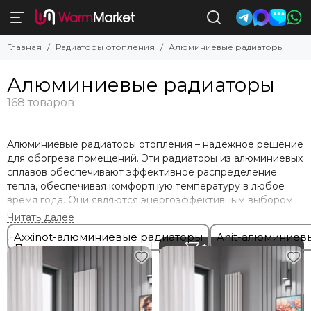
Алюминиевые радиаторы
Главная
Радиаторы отопления
Алюминиевые радиаторы
Смотреть все товары
Axxinot-алюминиевые радиаторы
Алюминиевые радиаторы
Anit-алюминиевые радиаторы
Silver-алюминиевые дизайн-радиаторы
Mandarino-алюминиевые радиаторы
Fusion-алюминиевые радиаторы
Алюминиевые радиаторы отопления – надежное решение
для обогрева помещений. Эти радиаторы из алюминиевых
сплавов обеспечивают эффективное распределение
тепла, обеспечивая комфортную температуру в любое
время года. Они являются энергоэффективным выбором
благодаря своей высокой теплопроводности,
позволяющей быстро и равномерно нагревать
Axxinot-алюминиевые радиаторы
Anit-алюминиев
помещение.
Фильтр товаров
Алюминиевые обогреватели с радиаторами отопления
имеют множество преимуществ. Их легкий вес делает
установку и обслуживание легкими и удобными.