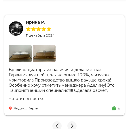
Ирина Р.
11 декабря 2024
Брали радиаторы из наличия и делали заказ.
Гарантия лучшей цены на рынке 100%, я изучала,
мониторила!Производство вышло раньше срока!
Особенно хочу отметить менеджера Аделину! Это
наиприятнейший специалист!!! Сделала расчет,
вносила изменения, действительно сделала лучшую
Читать полностью
цену. Всегда на связи, на все вопросы есть ответы.
Доставка на удобный день, удобное время! Никаких
Яндекс Карты
8
замечаний, только бесконечное удовольствие от
взаимодействия с ней. Вот это я понимаю - ЛИЦО
КОМПАНИИ! Буду рекомендовать не задумываясь!
И надеюсь наши чудесные радиаторы будут греть