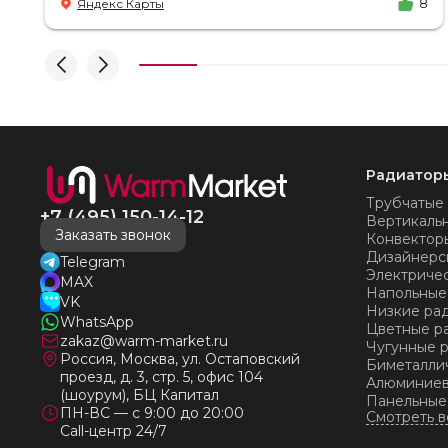
Яндекс Карты
8
время! Никаких замечаний, только бесконечное
удовольствие от взаимодействия с ней. Вот это я
понимаю - ЛИЦО КОМПАНИИ! Буду
рекомендовать не задумываясь! И надеюсь наши
чудесные радиаторы будут греть нас без
нареканий холодными московскими зимами
много-много лет) СПАСИБО!!!!
Радиатор
Трубчатые
+7 (495) 150-14-12
Вертикаль
Заказать звонок
Конвектор
Дизайнерс
Telegram
Электриче
MAX
Напольные
VK
Низкие ра
WhatsApp
Цветные р
zakaz@warm-market.ru
Чугунные 
Россия, Москва, ул. Остаповский
Биметалли
проезд, д. 3, стр. 5, офис 104
Алюминиев
(шоурум), БЦ Капитал
Панельные
ПН-ВС — с 9:00 до 20:00
Call-центр 24/7