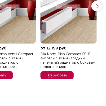
 руб
от 12 199 руб
от
amo Ventil Compact
Dia Norm Plan Compact FC 11,
Di
отой 300 мм -
высотой 300 мм - гладкий
вы
радиатор с
панельный радиатор с боковым
па
и нижнее
подключением
по
ие
ать
Выбрать