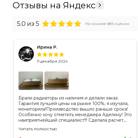
Отзывы на Яндекс
5.0
из 5
На основе
685
оценок
Ирина Р.
11 декабря 2024
Брали радиаторы из наличия и делали заказ.
Гарантия лучшей цены на рынке 100%, я изучала,
мониторила!Производство вышло раньше срока!
Особенно хочу отметить менеджера Аделину! Это
наиприятнейший специалист!!! Сделала расчет,
вносила изменения, действительно сделала
Читать полностью
лучшую цену. Всегда на связи, на все вопросы
есть ответы. Доставка на удобный день, удобное