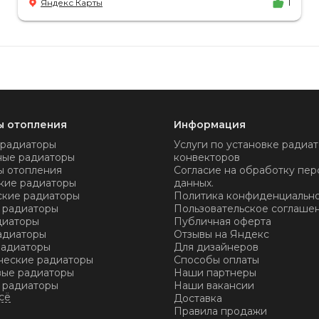
Яндекс Карты
1
не было.
ы отопления
Информация
 радиаторы
Услуги по установке радиат
ные радиаторы
конвекторов
ы отопления
Согласие на обработку пер
кие радиаторы
данных.
ские радиаторы
Политика конфиденциальн
 радиаторы
Пользовательское соглаше
диаторы
Публичная оферта
адиаторы
Отзывы на Яндекс
радиаторы
Для дизайнеров
ческие радиаторы
Способы оплаты
ые радиаторы
Наши партнеры
 радиаторы
Наши вакансии
Доставка
Правила продажи