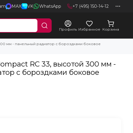
ram
MAX
VK
WhatsApp
+7 (495) 150-14-12
Профиль
Избранное
Корзина
300 мм - панельный радиатор с бороздками боковое
ompact RC 33, высотой 300 мм -
тор с бороздками боковое