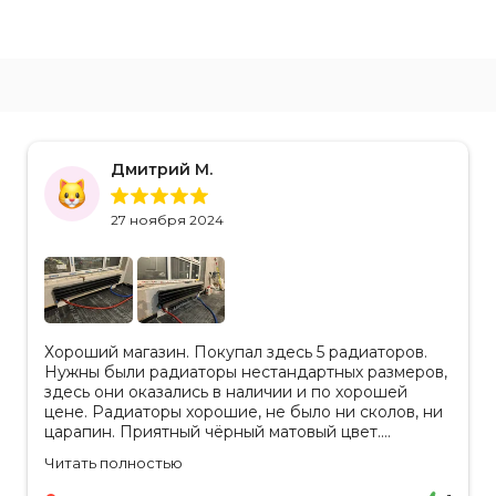
Дмитрий М.
27 ноября 2024
Хороший магазин. Покупал здесь 5 радиаторов.
Нужны были радиаторы нестандартных размеров,
здесь они оказались в наличии и по хорошей
цене. Радиаторы хорошие, не было ни сколов, ни
царапин. Приятный чёрный матовый цвет.
Отдельное спасибо менеджеру Аделине за
Читать полностью
разъяснения. Так же отмечу, что хорошая
доставка в срок, учли высоту паркинга, проблем