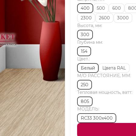
400
500
600
80
2300
2600
3000
Высота, мм:
300
Глубина мм:
154
Цвет.:
Белый
Цвета RAL
М/O РАССТОЯНИЕ, ММ:
250
Тепловая мощность, ватт:
805
МОДЕЛЬ:
RC33 300х400