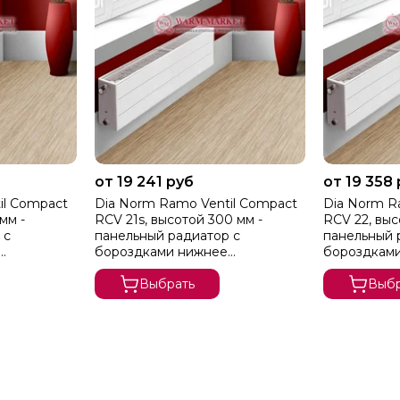
от 19 241 руб
от 19 358
il Compact
Dia Norm Ramo Ventil Compact
Dia Norm R
мм -
RCV 21s, высотой 300 мм -
RCV 22, выс
 с
панельный радиатор с
панельный 
бороздками нижнее
бороздкам
подключение
подключен
Выбрать
Выбр