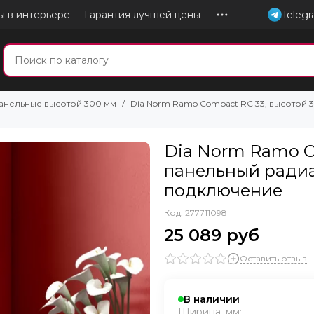
ы в интерьере
Гарантия лучшей цены
Teleg
анельные высотой 300 мм
Dia Norm Ramo Compact RC 33, высотой 
Dia Norm Ramo C
панельный радиа
подключение
Код: 277711098
25 089 руб
Оставить отзыв
В наличии
Ширина, мм: