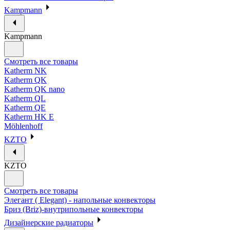
Kampmann
Kampmann
Смотреть все товары
Katherm NK
Katherm QK
Katherm QK nano
Katherm QL
Katherm QE
Katherm HK E
Möhlenhoff
KZTO
KZTO
Смотреть все товары
Элегант ( Elegant) - напольные конвекторы
Бриз (Briz)-внутрипольные конвекторы
Дизайнерские радиаторы