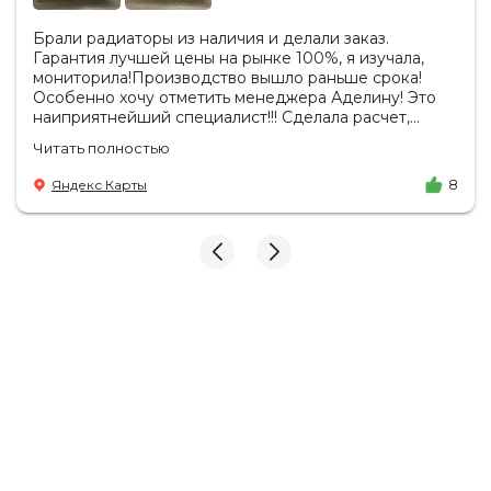
Брали радиаторы из наличия и делали заказ.
Гарантия лучшей цены на рынке 100%, я изучала,
мониторила!Производство вышло раньше срока!
Особенно хочу отметить менеджера Аделину! Это
наиприятнейший специалист!!! Сделала расчет,
вносила изменения, действительно сделала лучшую
Читать полностью
цену. Всегда на связи, на все вопросы есть ответы.
Доставка на удобный день, удобное время! Никаких
Яндекс Карты
8
замечаний, только бесконечное удовольствие от
взаимодействия с ней. Вот это я понимаю - ЛИЦО
КОМПАНИИ! Буду рекомендовать не задумываясь!
И надеюсь наши чудесные радиаторы будут греть
нас без нареканий холодными московскими зимами
много-много лет) СПАСИБО!!!!