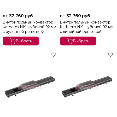
SAVVA
Vitron
от 32 760 руб
от 32 760 руб
Kampmann
Внутрипольный конвектор
Внутрипольный конвектор
Möhlenhoff
Katherm NK глубиной 92 мм
Katherm NK глубиной 92 мм
KZTO
с рулонной решеткой
с линейной решеткой
Выбрать
Выбрать