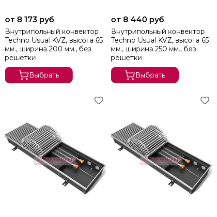
SAVVA
от 8 173 руб
от 8 440 руб
Vitron
Внутрипольный конвектор
Внутрипольный конвектор
Kampmann
Techno Usual KVZ, высота 65
Techno Usual KVZ, высота 65
Möhlenhoff
мм., ширина 200 мм., без
мм., ширина 250 мм., без
KZTO
решетки
решетки
Выбрать
Выбрать