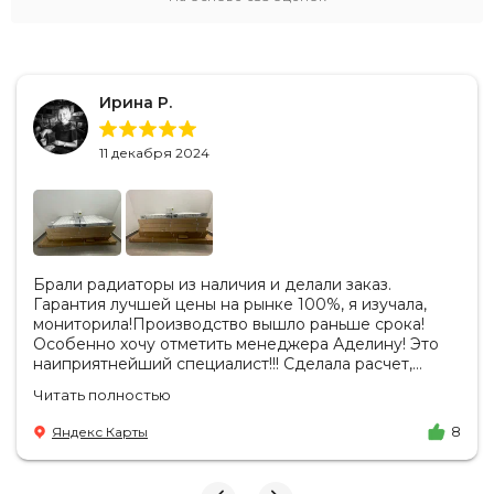
Ирина Р.
11 декабря 2024
Брали радиаторы из наличия и делали заказ.
Гарантия лучшей цены на рынке 100%, я изучала,
мониторила!Производство вышло раньше срока!
Особенно хочу отметить менеджера Аделину! Это
наиприятнейший специалист!!! Сделала расчет,
вносила изменения, действительно сделала лучшую
Читать полностью
цену. Всегда на связи, на все вопросы есть ответы.
Доставка на удобный день, удобное время! Никаких
Яндекс Карты
8
замечаний, только бесконечное удовольствие от
взаимодействия с ней. Вот это я понимаю - ЛИЦО
КОМПАНИИ! Буду рекомендовать не задумываясь!