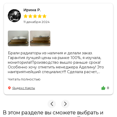
Ирина Р.
11 декабря 2024
Брали радиаторы из наличия и делали заказ.
Гарантия лучшей цены на рынке 100%, я изучала,
мониторила!Производство вышло раньше срока!
Особенно хочу отметить менеджера Аделину! Это
наиприятнейший специалист!!! Сделала расчет,
вносила изменения, действительно сделала лучшую
Читать полностью
цену. Всегда на связи, на все вопросы есть ответы.
Доставка на удобный день, удобное время! Никаких
Яндекс Карты
8
замечаний, только бесконечное удовольствие от
взаимодействия с ней. Вот это я понимаю - ЛИЦО
КОМПАНИИ! Буду рекомендовать не задумываясь!
И надеюсь наши чудесные радиаторы будут греть
нас без нареканий холодными московскими зимами
В этом разделе вы сможете выбрать и
много-много лет) СПАСИБО!!!!