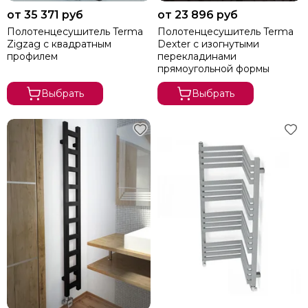
Лесенка с полкой
от 35 371 руб
от 23 896 руб
Лесенка
Полотенцесушитель Terma
Полотенцесушитель Terma
Zigzag с квадратным
Dexter с изогнутыми
Дизайнерские водяные
профилем
перекладинами
Из нержавеющей стали
прямоугольной формы
Дизайнерские электрические
Выбрать
Выбрать
Скрытое подключение
Красные
Цветные
В стиле Ретро
Широкие
Маленькие
Большие
Горизонтальные
Угловые
Вертикальные
50х50
60х40
60х60