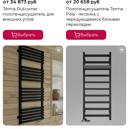
от 34 873 руб
от 20 658 руб
Сунержа
Terma Outcorner -
Полотенцесушитель Terma
Secado
полотенцесушитель для
Pola - лесенка с
Solent
внешних углов
чередующимися блоками
перекладин
ArtofSpace
Keerol
Выбрать
Выбрать
Nika
Axxinot
Mini
Benetto