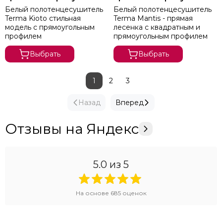
Белый полотенцесушитель
Белый полотенцесушитель
Terma Kioto стильная
Terma Mantis - прямая
модель с прямоугольным
лесенка с квадратным и
профилем
прямоугольным профилем
Выбрать
Выбрать
1
2
3
Назад
Вперед
Отзывы на Яндекс
5.0
из 5
На основе
685
оценок