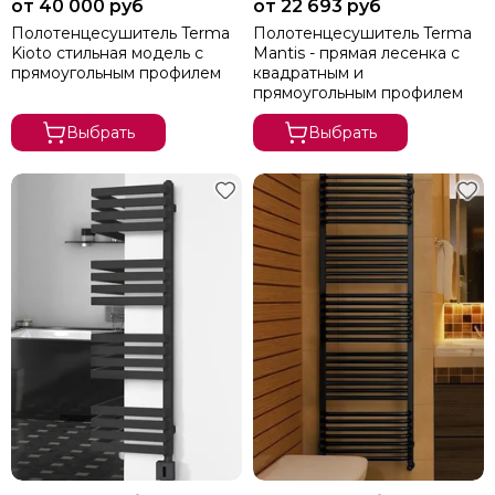
от 40 000 руб
от 22 693 руб
Carisa
Полотенцесушитель Terma
Полотенцесушитель Terma
Cezares
Kioto стильная модель с
Mantis - прямая лесенка с
Energy
прямоугольным профилем
квадратным и
Exemet
прямоугольным профилем
Fincopper
Выбрать
Выбрать
Garcia
Grota
Hammam
Irsap
Margaroli
Terma
Stinox
Terminus
Vogue
Warmer
Zehnder
Zigzag
Prioform
Ростела