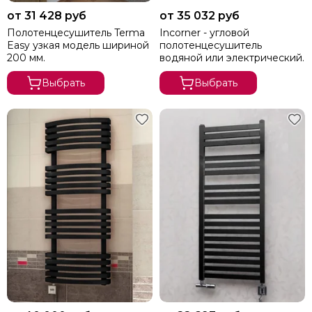
Медные
от 31 428 руб
от 35 032 руб
Напольные
Полотенцесушитель Terma
Incorner - угловой
Современные
Easy узкая модель шириной
полотенцесушитель
Элитные
200 мм.
водяной или электрический.
Премиум класса
Выбрать
Выбрать
Стильные
Эксклюзивные
Необычной формы
Изготовление на заказ по размерам
Финские
Тэны
Комплектующие
Ремонт
Установка
Водяные с боковым подключением и полкой
Сатин
Из матовой нержавеющей стали
Арго
Brandoni