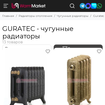
Чугунные радиаторы
Главная
Радиаторы отопления
Чугунные радиаторы
Guratec
Смотреть все товары
Ретро
GURATEC - чугунные
Хай-тек
радиаторы
Классик
Exemet
Guratec
Фильтр товаров
Heatwave
Viadrus
Demir Dokum
Fakora
Chappee
Retro Style