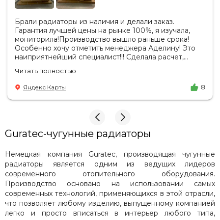
Брали радиаторы из наличия и делали заказ.
Гарантия лучшей цены на рынке 100%, я изучала,
мониторила!Производство вышло раньше срока!
Особенно хочу отметить менеджера Аделину! Это
наиприятнейший специалист!!! Сделала расчет,
вносила изменения, действительно сделала лучшую
Читать полностью
цену. Всегда на связи, на все вопросы есть ответы.
Доставка на удобный день, удобное время! Никаких
Яндекс Карты
8
замечаний, только бесконечное удовольствие от
взаимодействия с ней. Вот это я понимаю - ЛИЦО
КОМПАНИИ! Буду рекомендовать не задумываясь!
И надеюсь наши чудесные радиаторы будут греть
нас без нареканий холодными московскими зимами
Guratec-чугунные радиаторы
много-много лет) СПАСИБО!!!!
Немецкая компания Guratec, производящая чугунные
радиаторы является одним из ведущих лидеров
современного отопительного оборудования.
Производство основано на использовании самых
современных технологий, применяющихся в этой отрасли,
что позволяет любому изделию, выпущенному компанией
легко и просто вписаться в интерьер любого типа,