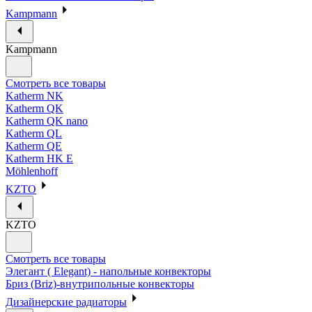
Kampmann
Kampmann
Смотреть все товары
Katherm NK
Katherm QK
Katherm QK nano
Katherm QL
Katherm QE
Katherm HK E
Möhlenhoff
KZTO
KZTO
Смотреть все товары
Элегант ( Elegant) - напольные конвекторы
Бриз (Briz)-внутрипольные конвекторы
Дизайнерские радиаторы