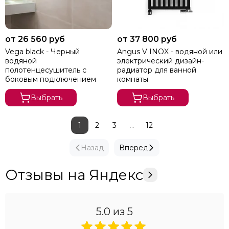
от 26 560 руб
от 37 800 руб
Vega black - Черный
Angus V INOX - водяной или
водяной
электрический дизайн-
полотенцесушитель с
радиатор для ванной
боковым подключением
комнаты
Выбрать
Выбрать
1
2
3
...
12
Назад
Вперед
Отзывы на Яндекс
5.0
из 5