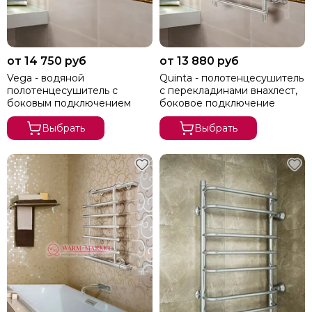
Carisa
Cezares
Energy
Exemet
от 14 750 руб
от 13 880 руб
Fincopper
Vega - водяной
Quinta - полотенцесушитель
полотенцесушитель с
с перекладинами внахлест,
Garcia
боковым подключением
боковое подключение
Grota
Hammam
Выбрать
Выбрать
Irsap
Margaroli
Terma
Stinox
Terminus
Vogue
Warmer
Zehnder
Zigzag
Prioform
Ростела