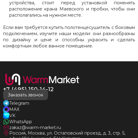
устройства, стоит перед установкой поменять
расположение крана Маевского и пробки, чтобы они
располагались на нужном месте.
Если вам требуется купить полотенцесушитель с боковым
подключением, изучите наши модели: они разнообразны
по дизайну и цене и способны украсить и сделать
комфортным любое ванное помещение.
+7 (495) 150-14-12
Заказать звонок
Telegram
MAX
VK
WhatsApp
zakaz@warm-market.ru
Россия, Москва, ул. Остаповский проезд, д. 3, стр. 5,