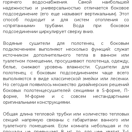
горячего водоснабжения. Самой наибольшей
надежностью и универсальностью отличается боковое
подсоединение (его еще называют вертикальным). Этот
способ подходит и для систем отопления со
«спрятанными» трубами. Вода при боковом
подсоединении циркулирует сверху вниз.
Водяные сушители для полотенец с боковым
подключением выполняют несколько функций: служат
источником дополнительного тепла в ванном или
туалетном помещении, просушивают полотенца, одежду,
белье, снижают уровень влажности. Сушители для
полотенец с боковым подсоединением чаще всего
выполняются в виде классической змейки или лесенки.
Но сегодня появилось множество дизайнерских решений
боковых полотенцесушителей секциями в S-форме, П-
форме, М-форме и с совсем нестандартными
оригинальными конструкциями.
Общая длина тепловой трубки или количество тепловых
секций напрямую связаны с габаритами ванного или
туалетного помещения. Если комната небольшая и по
площади не превышает 8 м², то для нее хватит 3-4