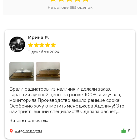
На основе
685
оценок
Ирина Р.
11 декабря 2024
Брали радиаторы из наличия и делали заказ.
Гарантия лучшей цены на рынке 100%, я изучала,
мониторила!Производство вышло раньше срока!
Особенно хочу отметить менеджера Аделину! Это
наиприятнейший специалист!!! Сделала расчет,
вносила изменения, действительно сделала лучшую
Читать полностью
цену. Всегда на связи, на все вопросы есть ответы.
Доставка на удобный день, удобное время! Никаких
Яндекс Карты
8
замечаний, только бесконечное удовольствие от
взаимодействия с ней. Вот это я понимаю - ЛИЦО