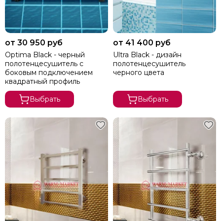
Медные
Напольные
Современные
Элитные
от 30 950 руб
от 41 400 руб
Премиум класса
Optima Black - черный
Ultra Black - дизайн
Стильные
полотенцесушитель с
полотенцесушитель
Эксклюзивные
боковым подключением
черного цвета
квадратный профиль
Необычной формы
Изготовление на заказ по размерам
Выбрать
Выбрать
Финские
Тэны
Комплектующие
Ремонт
Установка
Водяные с боковым подключением и полкой
Сатин
Из матовой нержавеющей стали
Арго
Brandoni