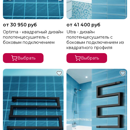
Лесенка с полкой
Лесенка
Дизайнерские водяные
от 30 950 руб
от 41 400 руб
Из нержавеющей стали
Optima - квадратный дизайн
Ultra - дизайн
Дизайнерские электрические
полотенцесушитель с
полотенцесушитель с
Скрытое подключение
боковым подключением
боковым подключением из
Красные
квадратного профиля
Цветные
Выбрать
Выбрать
В стиле Ретро
Широкие
Маленькие
Большие
Горизонтальные
Угловые
Вертикальные
50х50
60х40
60х60