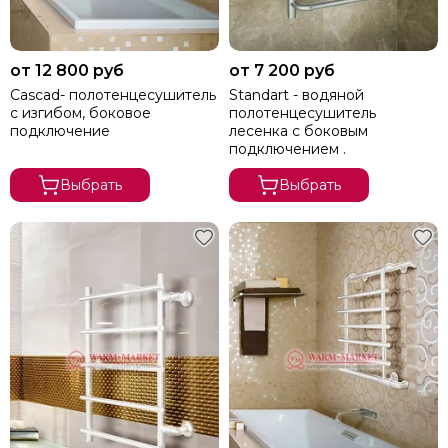
Сунержа
Secado
Solent
от 12 800 руб
от 7 200 руб
ArtofSpace
Cascad- полотенцесушитель
Standart - водяной
с изгибом, боковое
полотенцесушитель
Keerol
подключение
лесенка с боковым
Nika
подключением .
Axxinot
Выбрать
Выбрать
Mini
Benetto