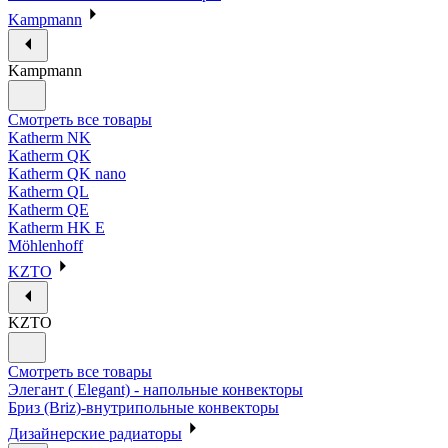
Kampmann
Kampmann
Смотреть все товары
Katherm NK
Katherm QK
Katherm QK nano
Katherm QL
Katherm QE
Katherm HK E
Möhlenhoff
KZTO
KZTO
Смотреть все товары
Элегант ( Elegant) - напольные конвекторы
Бриз (Briz)-внутрипольные конвекторы
Дизайнерские радиаторы