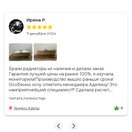
Ирина Р.
11 декабря 2024
Брали радиаторы из наличия и делали заказ.
Гарантия лучшей цены на рынке 100%, я изучала,
мониторила!Производство вышло раньше срока!
Особенно хочу отметить менеджера Аделину! Это
наиприятнейший специалист!!! Сделала расчет,
вносила изменения, действительно сделала лучшую
Читать полностью
цену. Всегда на связи, на все вопросы есть ответы.
Доставка на удобный день, удобное время! Никаких
Яндекс Карты
8
замечаний, только бесконечное удовольствие от
взаимодействия с ней. Вот это я понимаю - ЛИЦО
КОМПАНИИ! Буду рекомендовать не задумываясь!
И надеюсь наши чудесные радиаторы будут греть