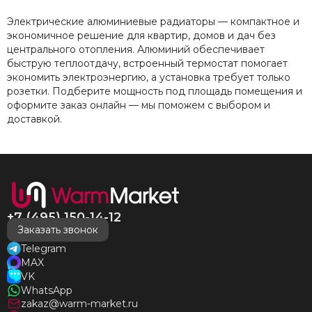
нас без нареканий холодными московскими зимами
много-много лет) СПАСИБО!!!!
Электрические алюминиевые радиаторы — компактное и
экономичное решение для квартир, домов и дач без
центрального отопления. Алюминий обеспечивает
быструю теплоотдачу, встроенный термостат помогает
экономить электроэнергию, а установка требует только
розетки. Подберите мощность под площадь помещения и
оформите заказ онлайн — мы поможем с выбором и
доставкой.
+7 (495) 150-14-12
Заказать звонок
Telegram
MAX
VK
WhatsApp
zakaz@warm-market.ru