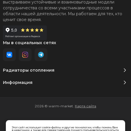
выстраиваем устойчивые и взаимовыгодные модели
сотрудничества со всеми участниками процессов в
области нашей деятельности. Мы работаем для тех, кто
ценит свое время.
Мы в социальных сетях
Радиаторы отопления
Информация
2026 © warm-market.
Карта сайта
Этот сайт использует cookie-файлы и другие технологии, чтобы помочь Вам
Вся представленная на сайте информация, касающаяся
в навигации, а также для предоставления лучшего пользовательского опыта