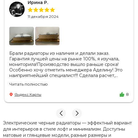
Ирина Р.
11 декабря 2024
Брали радиаторы из наличия и делали заказ.
Гарантия лучшей цены на рынке 100%, я изучала,
мониторила!Производство вышло раньше срока!
Особенно хочу отметить менеджера Аделину! Это
наиприятнейший специалист!!! Сделала расчет,
вносила изменения, действительно сделала лучшую
Читать полностью
цену. Всегда на связи, на все вопросы есть ответы.
Доставка на удобный день, удобное время! Никаких
Яндекс Карты
8
замечаний, только бесконечное удовольствие от
взаимодействия с ней. Вот это я понимаю - ЛИЦО
КОМПАНИИ! Буду рекомендовать не задумываясь!
И надеюсь наши чудесные радиаторы будут греть
нас без нареканий холодными московскими зимами
Электрические черные радиаторы — эффектный вариант
много-много лет) СПАСИБО!!!!
для интерьеров в стиле лофт и минимализм. Доступны
матовые и глянцевые модели, разные размеры и