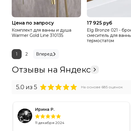
Цена по запросу
17 925 руб
Комплект для ванны и душа
Elg Bronze 021 - бр
Warmer Gold Line 310135
смеситель для ванны
термостатом
1
2
Вперед
Отзывы на Яндекс
5.0
из 5
На основе
685
оценок
Ирина Р.
11 декабря 2024