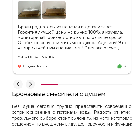
Брали радиаторы из наличия и делали заказ.
Гарантия лучшей цены на рынке 100%, я изучала,
мониторила!Производство вышло раньше срока!
Особенно хочу отметить менеджера Аделину! Это
наиприятнейший специалист!!! Сделала расчет,
вносила изменения, действительно сделала
Читать полностью
лучшую цену. Всегда на связи, на все вопросы
есть ответы. Доставка на удобный день, удобное
Яндекс Карты
8
время! Никаких замечаний, только бесконечное
удовольствие от взаимодействия с ней. Вот это я
понимаю - ЛИЦО КОМПАНИИ! Буду
рекомендовать не задумываясь! И надеюсь наши
чудесные радиаторы будут греть нас без
Бронзовые смесители с душем
нареканий холодными московскими зимами
много-много лет) СПАСИБО!!!!
Без душа сегодня трудно представить современное
соприкосновения с потоками воды. Радость от этих
правильного выбора стоит выяснить, из чего изготов
решением по внешнему виду, долговечности и функцио