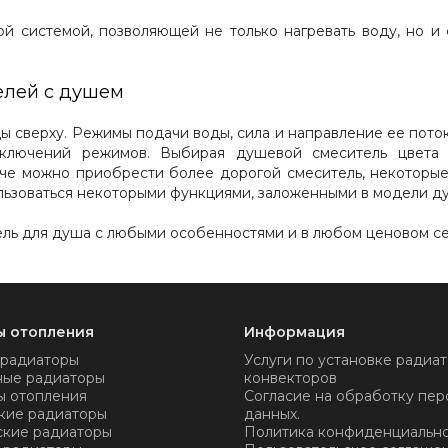
ой системой, позволяющей не только нагревать воду, но и
елей с душем
ы сверху. Режимы подачи воды, сила и направление ее поток
ключений режимов. Выбирая душевой смеситель цвета б
че можно приобрести более дорогой смеситель, некоторые
ользоваться некоторыми функциями, заложенными в модели д
ль для душа с любыми особенностями и в любом ценовом се
ы отопления
Информация
 радиаторы
Услуги по установке радиат
ные радиаторы
конвекторов
ы отопления
Согласие на обработку пер
кие радиаторы
данных.
ские радиаторы
Политика конфиденциальн