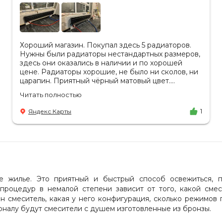
Хороший магазин. Покупал здесь 5 радиаторов.
Нужны были радиаторы нестандартных размеров,
здесь они оказались в наличии и по хорошей
цене. Радиаторы хорошие, не было ни сколов, ни
царапин. Приятный чёрный матовый цвет.
Отдельное спасибо менеджеру Аделине за
Читать полностью
разъяснения. Так же отмечу, что хорошая
доставка в срок, учли высоту паркинга, проблем
Яндекс Карты
1
не было.
 жилье. Это приятный и быстрый способ освежиться, п
 процедур в немалой степени зависит от того, какой см
лен смеситель, какая у него конфигурация, сколько режим
налу будут смесители с душем изготовленные из бронзы.