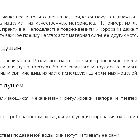
 чаще всего то, что дешевле, придется покупать дважды. 
 изделие из качественных материалов. Например, из ла
, практична, неподвластна повреждениям и коррозии даже п
сть важное преимущество: этот материал сильнее других уст
с душем
анавливаться. Различают настенные и встраиваемые смеси
ели для душа требуют более сложного и трудоемкого монт
тны и оригинальны, их часто используют для элитных моделей
 с душем
зличающихся механизмами регулировки напора и темпер
остребованности, хотя для их функционирования нужна и го
твам подаваемой воды: они могут нагревать ее сами.