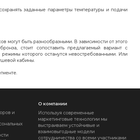
 сохранять заданные параметры температуры и подачи
ов могут быть разнообразными. В зависимости от этого
ронза, стоит сопоставить предлагаемый вариант с
 режимы которого останутся невостребованными. Или
ушевой кабины.
гменте.
О компании
оров и
Используя современные
маркетинговые технологии мы
сональных
выстраиваем устойчивые и
взаимовыгодные модели
ости
сотрудничества со всеми участниками