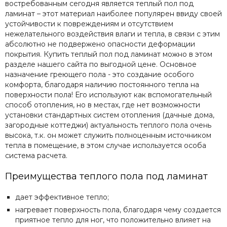
востребованным
сегодня
является
теплый
пол
под
ламинат
–
этот
материал
наиболее
популярен
ввиду
своей
устойчивости
к
повреждениям
и
отсутствием
нежелательного
воздействия
влаги
и
тепла
,
в
связи
с
этим
абсолютно
не
подвержено
опасности
деформации
покрытия
. Купить теплый пол под ламинат можно в этом
разделе нашего сайта по выгодной цене.
Основное
назначение
греющего
пола
-
это
создание
особого
комфорта
,
благодаря
наличию
постоянного
тепла
на
поверхности
пола
!
Его
используют
как
вспомогательный
способ
отопления
,
но
в
местах
,
где
нет
возможности
установки
стандартных
систем
отопления
(
дачные
дома
,
загородные
коттеджи
)
актуальность
теплого
пола
очень
высока
,
т
.
к
.
он
может
служить
полноценным
источником
тепла
в
помещение
,
в
этом
случае
используется
особа
система
расчета
.
Преимущества
теплого
пола под ламинат
дает
эффективное
тепло
;
нагревает
поверхность
пола
,
благодаря
чему
создается
приятное
тепло
для
ног
,
что
положительно
влияет
на