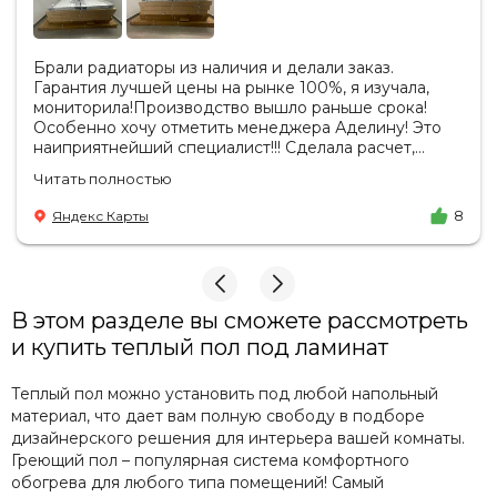
Брали радиаторы из наличия и делали заказ.
Гарантия лучшей цены на рынке 100%, я изучала,
мониторила!Производство вышло раньше срока!
Особенно хочу отметить менеджера Аделину! Это
наиприятнейший специалист!!! Сделала расчет,
вносила изменения, действительно сделала лучшую
Читать полностью
цену. Всегда на связи, на все вопросы есть ответы.
Доставка на удобный день, удобное время! Никаких
Яндекс Карты
8
замечаний, только бесконечное удовольствие от
взаимодействия с ней. Вот это я понимаю - ЛИЦО
КОМПАНИИ! Буду рекомендовать не задумываясь!
И надеюсь наши чудесные радиаторы будут греть
нас без нареканий холодными московскими зимами
В этом разделе вы сможете рассмотреть
много-много лет) СПАСИБО!!!!
и купить теплый пол под ламинат
Теплый
пол
можно
установить
под
любой
напольный
материал
,
что
дает
вам
полную
свободу
в
подборе
дизайнерского
решения
для
интерьера
вашей
комнаты
.
Греющий
пол
–
популярная
система
комфортного
обогрева
для
любого
типа
помещений
!
Самый