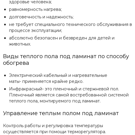
здоровье
человека
;
равномерность
нагрева
;
долговечность
и
надежность
;
не
требует
специального
технического
обслуживания
в
процессе
эксплуатации
;
абсолютно
безопасен
и
безвреден
для
детей
и
животных
.
Виды
теплого
пола
под ламинат по
способу
обогрева
Электрический
кабельный
и
нагревательные
маты-
п
рименяется
крайне
редко
.
Инфракрасный-
э
то
пленочный
и
стержневой
пол
.
Пленочный
является
самой
востребованной
системой
теплого
пола
,
монтируемого
под
ламинат
.
Управление
теплым
полом под ламинат
Контроль
работы
и
регулировка
температуры
осуществляется
при
помощи
терморегулятора
.