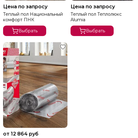
Nexans
Цена по запросу
Цена по запросу
Raychem
Теплый пол Национальный
Теплый пол Теплолюкс
комфорт ПНК
Alumia
Thermo
Energy
Выбрать
Выбрать
Warmstad
Национальный комфорт
Теплолюкс
CTH
от 12 864 руб