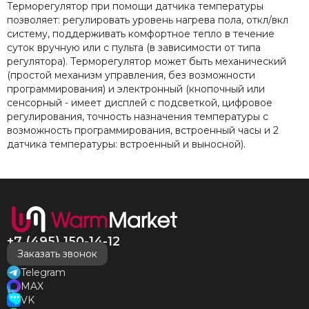
Терморегулятор
при
помощи
датчика
температуры
позволяет
:
регулировать
уровень
нагрева
пола
,
откл
/
вкл
систему
,
поддерживать
комфортное
тепло
в
течение
суток
вручную
или
с
пульта
(
в
зависимости
от
типа
регулятора
).
Терморегулятор
может
быть
механический
(
простой
механизм
управления
,
без
возможности
программирования
)
и
электронный
(
кнопочный
или
сенсорный
-
имеет
дисплей
с
подсветкой
,
цифровое
регулирования
,
точность
назначения
температуры
с
возможность
программирования
,
встроенный
часы
и
2
датчика
температуры
:
встроенный
и
выносной
).
+7 (495) 150-14-12
Заказать звонок
Telegram
MAX
VK