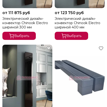
SAVVA
Vitron
от 111 875 руб
от 123 750 руб
Kampmann
Электрический дизайн-
Электрический дизайн-
Möhlenhoff
конвектор Chinook Electro
конвектор Chinook Electro
шириной 300 мм
шириной 400 мм
KZTO
Выбрать
Выбрать