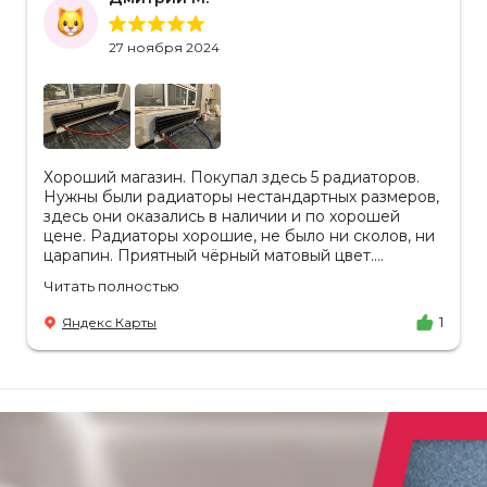
27 ноября 2024
Хороший магазин. Покупал здесь 5 радиаторов.
Нужны были радиаторы нестандартных размеров,
здесь они оказались в наличии и по хорошей
цене. Радиаторы хорошие, не было ни сколов, ни
царапин. Приятный чёрный матовый цвет.
Отдельное спасибо менеджеру Аделине за
Читать полностью
разъяснения. Так же отмечу, что хорошая
доставка в срок, учли высоту паркинга, проблем
Яндекс Карты
1
не было.