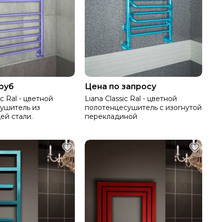
 руб
Цена по запросу
ic Ral - цветной
Liana Classic Ral - цветной
ушитель из
полотенцесушитель с изогнутой
й стали.
перекладиной