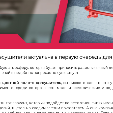
есушители актуальна в первую очередь для
обую атмосферу, которая будет приносить радость каждый д
лочей в подобных вопросах не существует.
ак
цветной полотенцесушитель
, вы сможете сделать это 
менте, среди которого есть модели электрические и вод
ти тот вариант, который подойдет во всех отношениях именн
делий, тщательно следим за этим показателем. А еще комп
й в удобное для клиента время и в короткие сроки. Если 