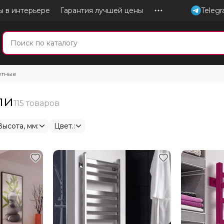
ы в интерьере
Гарантия лучшей цены
Teleg
етные
ли
Высота, мм:
Цвет.: