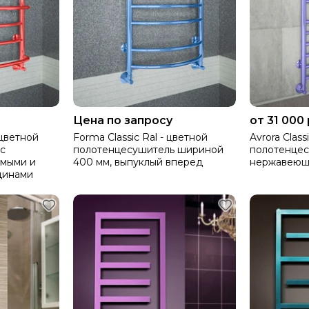
Цена по запросу
от 31 000
 цветной
Forma Classic Ral - цветной
Avrora Class
c
полотенцесушитель шириной
полотенцес
мыми и
400 мм, выпуклый вперед
нержавеюще
динами