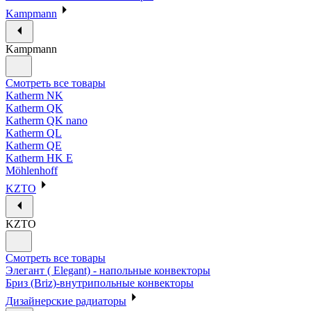
Kampmann
Kampmann
Смотреть все товары
Katherm NK
Katherm QK
Katherm QK nano
Katherm QL
Katherm QE
Katherm HK E
Möhlenhoff
KZTO
KZTO
Смотреть все товары
Элегант ( Elegant) - напольные конвекторы
Бриз (Briz)-внутрипольные конвекторы
Дизайнерские радиаторы