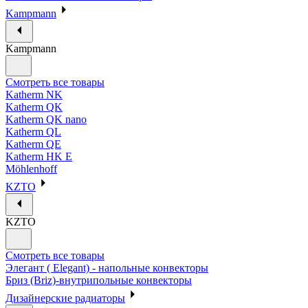
Kampmann
Kampmann
Смотреть все товары
Katherm NK
Katherm QK
Katherm QK nano
Katherm QL
Katherm QE
Katherm HK E
Möhlenhoff
KZTO
KZTO
Смотреть все товары
Элегант ( Elegant) - напольные конвекторы
Бриз (Briz)-внутрипольные конвекторы
Дизайнерские радиаторы