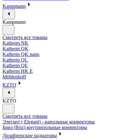
Kampmann
Kampmann
Смотреть все товары
Katherm NK
Katherm QK
Katherm QK nano
Katherm QL
Katherm QE
Katherm HK E
Möhlenhoff
KZTO
KZTO
Смотреть все товары
Элегант ( Elegant) - напольные конвекторы
Бриз (Briz)-внутрипольные конвекторы
Дизайнерские радиаторы