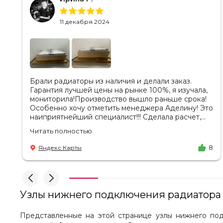
11 декабря 2024
Брали радиаторы из наличия и делали заказ.
Гарантия лучшей цены на рынке 100%, я изучала,
мониторила!Производство вышло раньше срока!
Особенно хочу отметить менеджера Аделину! Это
наиприятнейший специалист!!! Сделала расчет,
вносила изменения, действительно сделала
Читать полностью
лучшую цену. Всегда на связи, на все вопросы
есть ответы. Доставка на удобный день, удобное
Яндекс Карты
8
время! Никаких замечаний, только бесконечное
удовольствие от взаимодействия с ней. Вот это я
понимаю - ЛИЦО КОМПАНИИ! Буду
рекомендовать не задумываясь! И надеюсь наши
чудесные радиаторы будут греть нас без
Узлы нижнего подключения радиатор
нареканий холодными московскими зимами
много-много лет) СПАСИБО!!!!
Представленные на этой странице узлы нижнего под