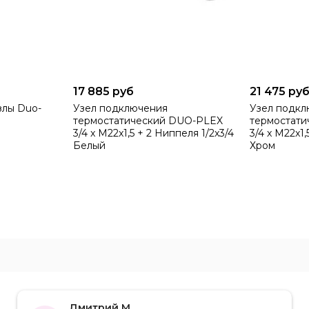
17 885 руб
21 475 ру
злы Duo-
Узел подключения
Узел подк
термостатический DUO-PLEX
термостат
3/4 x М22x1,5 + 2 Ниппеля 1/2x3/4
3/4 x М22x1,
Белый
Хром
Дмитрий М.