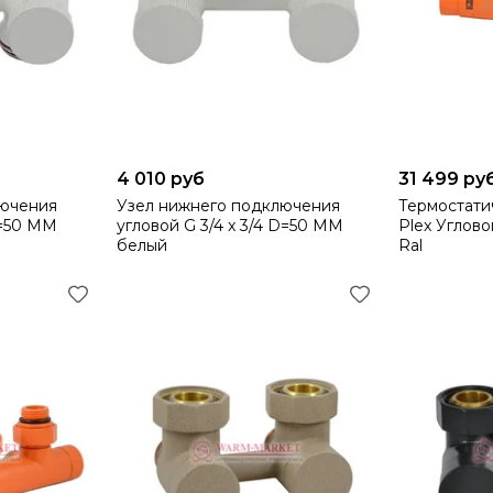
4 010 руб
31 499 ру
лючения
Узел нижнего подключения
Термостати
D=50 MM
угловой G 3/4 x 3/4 D=50 MM
Plex Углов
белый
Ral