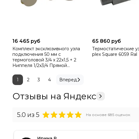
16 465 руб
65 860 руб
Комплект эксклюзивного узла
Термостатические у
подключения 50 мм с
plex Square 6059 Ral
термоголовой 3/4 x 22x1,5 + 2
Ниппеля 1/2x3/4 Прямой
601000045 Ral
1
2
3
4
Вперед
Отзывы на Яндекс
5.0
из 5
На основе
685
оценок
Ирина Р.