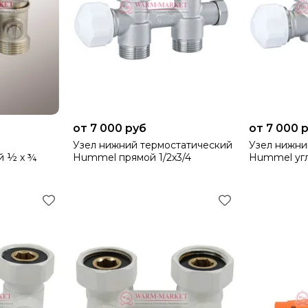
от 7 000 руб
от 7 000 
Узел нижний термостатический
Узел нижни
й ½ х ¾
Hummel прямой 1/2x3/4
Hummel угл