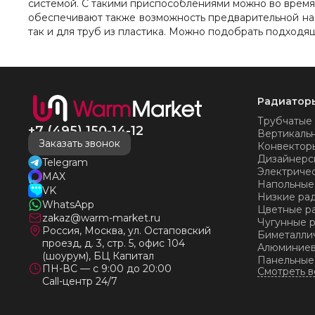
системой. С такими приспособлениями можно во время 
обеспечивают также возможность предварительной нас
так и для труб из пластика. Можно подобрать подходя
Радиатор
Трубчатые
+7 (495) 150-14-12
Вертикаль
Заказать звонок
Конвектор
Дизайнерс
Telegram
Электриче
MAX
Напольные
VK
Низкие ра
WhatsApp
Цветные р
zakaz@warm-market.ru
Чугунные 
Россия, Москва, ул. Остаповский
Биметалли
проезд, д. 3, стр. 5, офис 104
Алюминиев
(шоурум), БЦ Капитал
Панельные
ПН-ВС — с 9:00 до 20:00
Call-центр 24/7