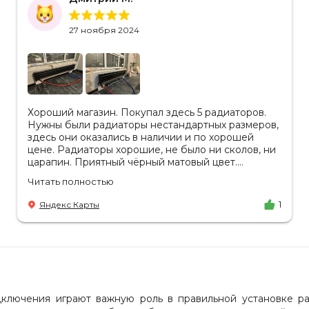
27 ноября 2024
Хороший магазин. Покупал здесь 5 радиаторов.
Нужны были радиаторы нестандартных размеров,
здесь они оказались в наличии и по хорошей
цене. Радиаторы хорошие, не было ни сколов, ни
царапин. Приятный чёрный матовый цвет.
Отдельное спасибо менеджеру Аделине за
Читать полностью
разъяснения. Так же отмечу, что хорошая
доставка в срок, учли высоту паркинга, проблем
Яндекс Карты
1
не было.
а
ключения играют важную роль в правильной установке р