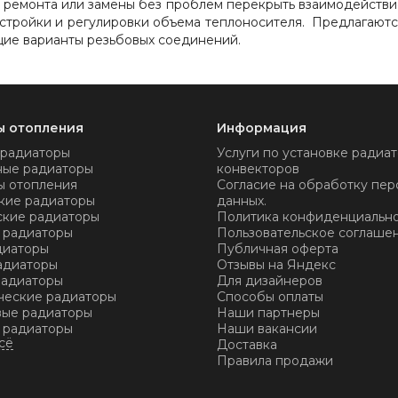
ремонта или замены без проблем перекрыть взаимодействие
тройки и регулировки объема теплоносителя. Предлагаются
щие варианты резьбовых соединений.
ы отопления
Информация
 радиаторы
Услуги по установке радиат
ные радиаторы
конвекторов
ы отопления
Согласие на обработку пер
кие радиаторы
данных.
ские радиаторы
Политика конфиденциальн
 радиаторы
Пользовательское соглаше
диаторы
Публичная оферта
адиаторы
Отзывы на Яндекс
радиаторы
Для дизайнеров
ческие радиаторы
Способы оплаты
ые радиаторы
Наши партнеры
 радиаторы
Наши вакансии
Доставка
Правила продажи