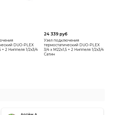
б
24 339 руб
лючения
Узел подключения
ический DUO-PLEX
термостатический DUO-PLEX
5 + 2 Ниппеля 1/2x3/4
3/4 x М22x1,5 + 2 Ниппеля 1/2x3/4
Сатин
Артём А.