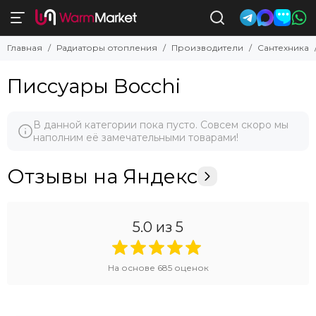
Главная
Радиаторы отопления
Производители
Сантехника
Писсуары Bocchi
В данной категории пока пусто. Совсем скоро мы
наполним её замечательными товарами!
Отзывы на Яндекс
5.0
из 5
На основе
685
оценок