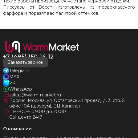
Такие работы производятся на этапе черновой отделки.
Писсуары от Bocchi изготовлены из первоклассного
фарфора и поразят вас палитрой оттенков.
+7 (495) 150-14-12
Заказать звонок
Telegram
MAX
VK
WhatsApp
zakaz@warm-market.ru
Россия, Москва, ул. Остаповский проезд, д. 3, стр. 5,
офис 104 (шоурум), БЦ Капитал
ПН-ВС — с 9:00 до 20:00
Call-центр 24/7
О компании
Используя современные маркетинговые технологии мы