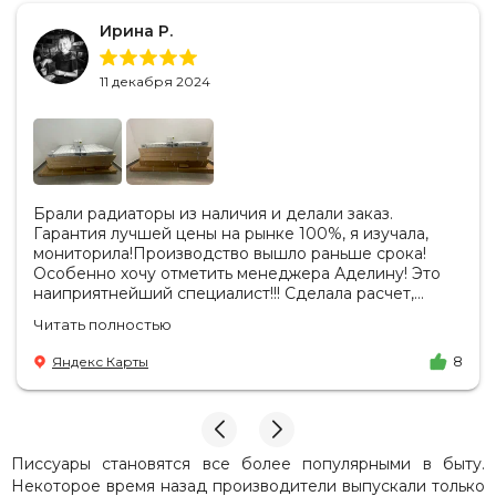
Ирина Р.
11 декабря 2024
Брали радиаторы из наличия и делали заказ.
Гарантия лучшей цены на рынке 100%, я изучала,
мониторила!Производство вышло раньше срока!
Особенно хочу отметить менеджера Аделину! Это
наиприятнейший специалист!!! Сделала расчет,
вносила изменения, действительно сделала лучшую
Читать полностью
цену. Всегда на связи, на все вопросы есть ответы.
Доставка на удобный день, удобное время! Никаких
Яндекс Карты
8
замечаний, только бесконечное удовольствие от
взаимодействия с ней. Вот это я понимаю - ЛИЦО
КОМПАНИИ! Буду рекомендовать не задумываясь!
И надеюсь наши чудесные радиаторы будут греть
нас без нареканий холодными московскими зимами
Писсуары становятся все более популярными в быту.
много-много лет) СПАСИБО!!!!
Некоторое время назад производители выпускали только