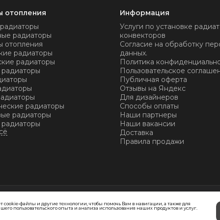
ы отопления
Информация
 радиаторы
Услуги по установке радиат
ные радиаторы
конвекторов
ы отопления
Согласие на обработку пер
кие радиаторы
данных.
ские радиаторы
Политика конфиденциальн
 радиаторы
Пользовательское соглаше
диаторы
Публичная оферта
адиаторы
Отзывы на Яндекс
радиаторы
Для дизайнеров
ческие радиаторы
Способы оплаты
ые радиаторы
Наши партнеры
 радиаторы
Наши вакансии
Доставка
Правила продажи
т cookie-файлы и другие технологии, чтобы помочь Вам в навигации, а также для
шего пользовательского опыта и анализа использования наших продуктов и услуг.
ристик, стоимости товаров и услуг, носит информационный характе