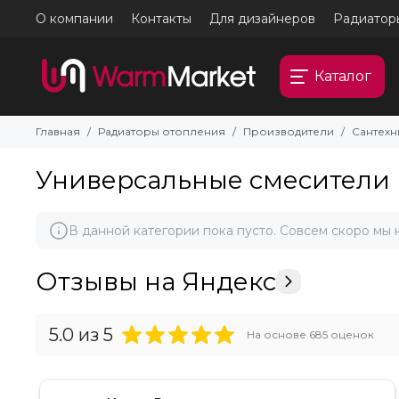
О компании
Контакты
Для дизайнеров
Радиатор
Каталог
Главная
Радиаторы отопления
Производители
Сантехн
Универсальные смесители
В данной категории пока пусто. Совсем скоро мы
Отзывы на Яндекс
5.0
из 5
На основе
685
оценок