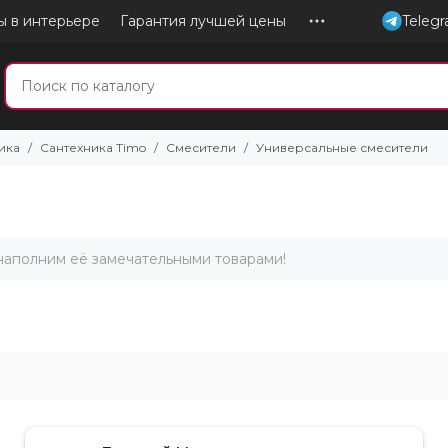
ы в интерьере
Гарантия лучшей цены
Teleg
ика
Сантехника Timo
Смесители
Универсальные смесители
 наполним её замечательными товарами!