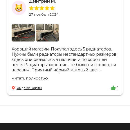
Дмитрий М.
27 ноября 2024
Хороший магазин. Покупал здесь 5 радиаторов.
Нужны были радиаторы нестандартных размеров,
здесь они оказались в наличии и по хорошей
цене. Радиаторы хорошие, не было ни сколов, ни
царапин. Приятный чёрный матовый цвет.
Отдельное спасибо менеджеру Аделине за
Читать полностью
разъяснения. Так же отмечу, что хорошая
доставка в срок, учли высоту паркинга, проблем
Яндекс Карты
1
не было.