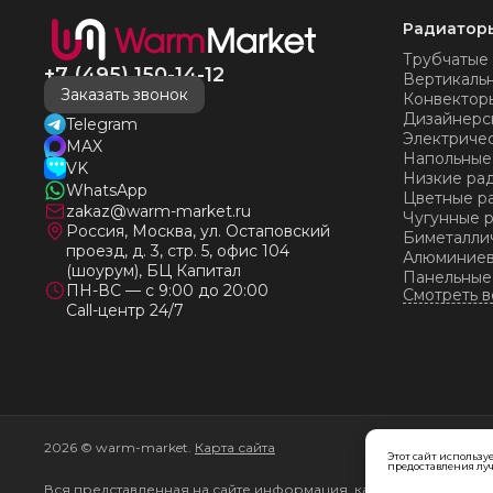
Радиатор
Трубчатые
+7 (495) 150-14-12
Вертикаль
Заказать звонок
Конвектор
Дизайнерс
Telegram
Электриче
MAX
Напольные
VK
Низкие ра
WhatsApp
Цветные р
zakaz@warm-market.ru
Чугунные 
Россия, Москва, ул. Остаповский
Биметалли
проезд, д. 3, стр. 5, офис 104
Алюминиев
(шоурум), БЦ Капитал
Панельные
ПН-ВС — с 9:00 до 20:00
Call-центр 24/7
2026 © warm-market.
Карта сайта
Этот сайт используе
предоставления луч
Вся представленная на сайте информация, касающаяся характе