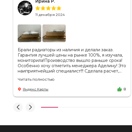
Ирина Р.
11 декабря 2024
Брали радиаторы из наличия и делали заказ.
Гарантия лучшей цены на рынке 100%, я изучала,
мониторила!Производство вышло раньше срока!
Особенно хочу отметить менеджера Аделину! Это
наиприятнейший специалист!!! Сделала расчет,
вносила изменения, действительно сделала
Читать полностью
лучшую цену. Всегда на связи, на все вопросы
есть ответы. Доставка на удобный день, удобное
Яндекс Карты
8
время! Никаких замечаний, только бесконечное
удовольствие от взаимодействия с ней. Вот это я
понимаю - ЛИЦО КОМПАНИИ! Буду
рекомендовать не задумываясь! И надеюсь наши
чудесные радиаторы будут греть нас без
нареканий холодными московскими зимами
много-много лет) СПАСИБО!!!!