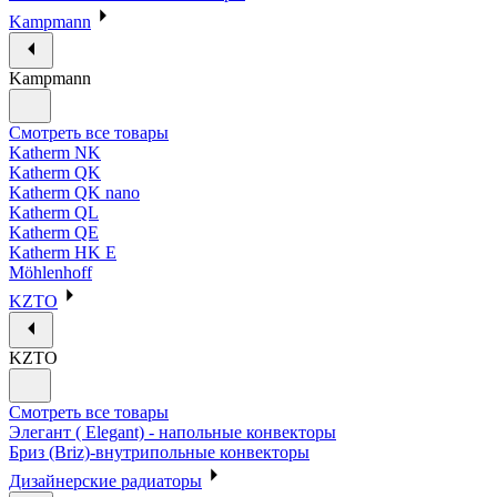
Kampmann
Kampmann
Смотреть все товары
Katherm NK
Katherm QK
Katherm QK nano
Katherm QL
Katherm QE
Katherm HK E
Möhlenhoff
KZTO
KZTO
Смотреть все товары
Элегант ( Elegant) - напольные конвекторы
Бриз (Briz)-внутрипольные конвекторы
Дизайнерские радиаторы