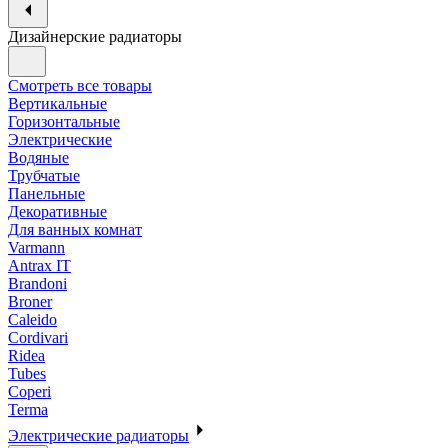
Дизайнерские радиаторы
Смотреть все товары
Вертикальные
Горизонтальные
Электрические
Водяные
Трубчатые
Панельные
Декоративные
Для ванных комнат
Varmann
Antrax IT
Brandoni
Broner
Caleido
Cordivari
Ridea
Tubes
Coperi
Terma
Электрические радиаторы