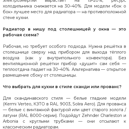
электроэнергии вырастает на 15–20%, ресурс
холодильника снижается на 30–40%. Для модели «бок о
бок» лучшее место для радиатора — на противоположной
стене кухни.
Радиатор в нишу под столешницей у окна — это
рабочая схема?
Рабочая, но требует особого подхода. Нужна решётка в
столешнице сверху над прибором для выхода тёплого
воздуха (как у внутрипольного конвектора). Без
вентиляционной решётки прибор «душит» сам себя —
теплоотдача падает на 30–40%. Альтернатива — открытое
размещение сбоку от столешницы.
Что выбрать для кухни в стиле сканди или прованс?
Для скандинавского стиля — белые гладкие модели
(Kermi Verteo, КЗТО в RAL 9003, Solira Aero). Для прованса
— белые с винтажной фактурой или цвет старого золота /
латуни (RAL 8000-серии). Подойдут Zehnder Charleston и
Arbonia с круглыми трубками — они отсылают к
классическим радиаторам.