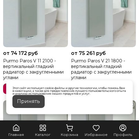
от 74 172 руб
от 75 261 руб
Purmo Paros V 11 2100 -
Purmo Paros V 21 1800 -
вертикальный гладкий
вертикальный гладкий
радиатор с закругленными
радиатор с закругленными
углами
углами
Выбрать
Выбрать
Этот сайт использует cookie-файлы и другие технологии, чтобы помочь Вам
в навигации, а также для предоставления лучшего пользовательского опыта
и анализа использования наших продуктов и услуг.
Принять
Главная
Каталог
Корзина
Избранное
Профиль