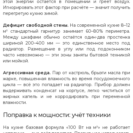
этой энергии остаётся в помещении и греет воздух.
Игнорировать этот фактор при расчёте — значит получить
перегретую кухню зимой.
Дефицит свободной стены.
На современной кухне 8–12
м² стандартный гарнитур занимает 60–80% периметра.
Между шкафами обычно остаётся один-два простенка
шириной 200–400 мм — это единственное место под
радиатор. Размещение в углу или под подоконником
часто невозможно — эти зоны заняты бытовой техникой
или мойкой.
Агрессивная среда.
Пар от кастрюль, брызги масла при
жарке, повышенная влажность во время посудомоечного
цикла — всё это попадает на радиатор. Прибор должен
выдерживать конденсат на корпусе, легко чиститься от
жирных капель и не корродировать при переменной
влажности.
Поправка к мощности: учёт техники
На кухне базовая формула «100 Вт на м²» не работает