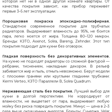
которой нет ни в одной другой комнате квартиры. От
качества покрытия зависит, как прибор переживёт
первые 3–5 лет эксплуатации.
Порошковая покраска эпоксидно-полиэфирная.
Стандартное современное покрытие для трубчатых
радиаторов. Выдерживает влажность до 95%, не боится
пара, легко моется от жира. Толщина 80–120 микрон.
Бренды: КЗТО, Axxinot, Solira, Bareng, Zehnder. Этот тип
покрытия подходит для кухни без оговорок.
Гладкая поверхность без декоративных элементов.
На кухню не подходят радиаторы со сложной фактурой —
рёбрами, тиснением, накладным декором. В рельеф
забивается жир и пыль, отмыть невозможно. Берут модели
с плоскими гранями или круглыми гладкими трубками:
Kermi Verteo, КЗТО Параллели В, Solira Quadrum.
Нержавеющая сталь без покрытия.
Лучший выбор для
кухни в долгой перспективе. Не корродирует от
влажности, не выцветает от пара, выдерживает любую
мойку без риска повредить покрытие. Минус — цена в 2–3
раза выше окрашенных аналогов. Бренды: Сунержа, Velar