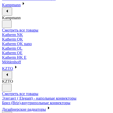
Kampmann
Kampmann
Смотреть все товары
Katherm NK
Katherm QK
Katherm QK nano
Katherm QL
Katherm QE
Katherm HK E
Möhlenhoff
KZTO
KZTO
Смотреть все товары
Элегант ( Elegant) - напольные конвекторы
Бриз (Briz)-внутрипольные конвекторы
Дизайнерские радиаторы