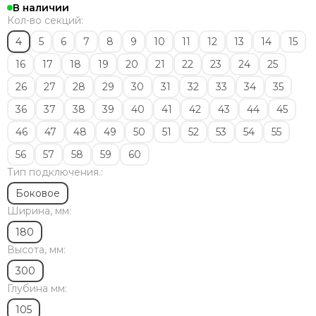
Solira
В наличии
Zehnder
Кол-во секций:
Dia Norm
4
5
6
7
8
9
10
11
12
13
14
15
StrongHot
16
17
18
19
20
21
22
23
24
25
Steel Hot
Zenith
26
27
28
29
30
31
32
33
34
35
ЦДМ
36
37
38
39
40
41
42
43
44
45
Purmo
46
47
48
49
50
51
52
53
54
55
Unilux
Purmo Delta
56
57
58
59
60
Rifar Tubog
Тип подключения.:
Arbonia
Боковое
КЗТО
Ширина, мм:
Bronto
180
Bareng
Высота, мм:
Royal Thermo
300
Глубина мм:
105