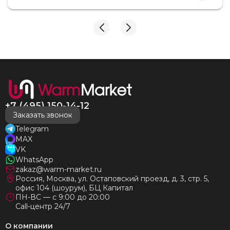
замечаний, только бесконечное удовольствие от
взаимодействия с ней. Вот это я понимаю - ЛИЦО
КОМПАНИИ! Буду рекомендовать не задумываясь!
И надеюсь наши чудесные радиаторы будут греть
нас без нареканий холодными московскими зимами
много-много лет) СПАСИБО!!!!
+7 (495) 150-14-12
Заказать звонок
Telegram
MAX
VK
WhatsApp
zakaz@warm-market.ru
Россия, Москва, ул. Остаповский проезд, д. 3, стр. 5,
офис 104 (шоурум), БЦ Капитал
ПН-ВС — с 9:00 до 20:00
Call-центр 24/7
О компании