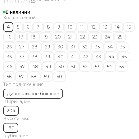
Solira
Zehnder
В наличии
Dia Norm
Кол-во секций:
StrongHot
4
5
6
7
8
9
10
11
12
13
14
15
Steel Hot
16
17
18
19
20
21
22
23
24
25
Zenith
ЦДМ
26
27
28
29
30
31
32
33
34
35
Purmo
36
37
38
39
40
41
42
43
44
45
Unilux
46
47
48
49
50
51
52
53
54
55
Purmo Delta
Rifar Tubog
56
57
58
59
60
Arbonia
Тип подключения.:
КЗТО
Диагональное боковое
Bronto
Ширина, мм:
Bareng
204
Royal Thermo
Высота, мм:
190
Глубина мм: