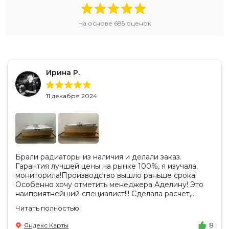
На основе
685
оценок
Ирина Р.
11 декабря 2024
Брали радиаторы из наличия и делали заказ.
Гарантия лучшей цены на рынке 100%, я изучала,
мониторила!Производство вышло раньше срока!
Особенно хочу отметить менеджера Аделину! Это
наиприятнейший специалист!!! Сделала расчет,
вносила изменения, действительно сделала лучшую
Читать полностью
цену. Всегда на связи, на все вопросы есть ответы.
Доставка на удобный день, удобное время! Никаких
Яндекс Карты
8