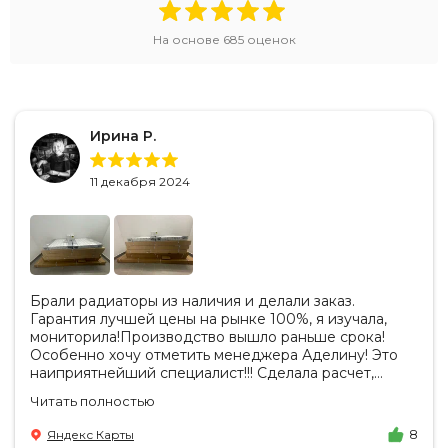
На основе
685
оценок
Ирина Р.
11 декабря 2024
Брали радиаторы из наличия и делали заказ.
Гарантия лучшей цены на рынке 100%, я изучала,
мониторила!Производство вышло раньше срока!
Особенно хочу отметить менеджера Аделину! Это
наиприятнейший специалист!!! Сделала расчет,
вносила изменения, действительно сделала лучшую
Читать полностью
цену. Всегда на связи, на все вопросы есть ответы.
Доставка на удобный день, удобное время! Никаких
Яндекс Карты
8
замечаний, только бесконечное удовольствие от