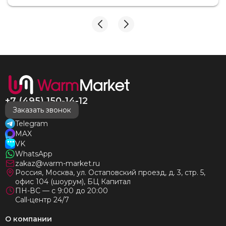
взаимодействия с ней. Вот это я понимаю - ЛИЦО
КОМПАНИИ! Буду рекомендовать не задумываясь!
И надеюсь наши чудесные радиаторы будут греть
нас без нареканий холодными московскими зимами
много-много лет) СПАСИБО!!!!
+7 (495) 150-14-12
Заказать звонок
Telegram
MAX
VK
WhatsApp
zakaz@warm-market.ru
Россия, Москва, ул. Остаповский проезд, д. 3, стр. 5,
офис 104 (шоурум), БЦ Капитал
ПН-ВС — с 9:00 до 20:00
Call-центр 24/7
О компании