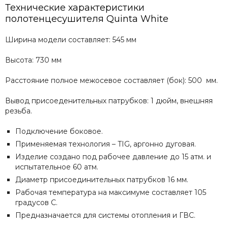
Технические характеристики
Сунержа
полотенцесушителя Quinta White
Secado
Solent
Ширина модели составляет: 545 мм
ArtofSpace
Keerol
Высота: 730 мм
Nika
Расстояние полное межосевое составляет (бок): 500 мм.
Axxinot
Mini
Вывод присоеденительных патрубков: 1 дюйм, внешняя
Benetto
резьба.
Подключение боковое.
Применяемая технология – TIG, аргонно дуговая.
Изделие создано под рабочее давление до 15 атм. и
испытательное 60 атм.
Диаметр присоединительных патрубков 16 мм.
Рабочая температура на максимуме составляет 105
градусов С.
Предназначается для системы отопления и ГВС.