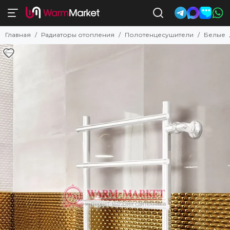
Полотенцесушители
Главная
Радиаторы отопления
Полотенцесушители
Белые
Смотреть все товары
Комбинированные
Электрические
Водяные с нижним подключением
Электрические с полкой
Водяные с боковым подключением
С низким энергопотреблением
Недорогие электрические
Поворотные
Квадратные и прямоугольные
Узкие
Белые
Черные
Бронзовые
Золотые
Латунные