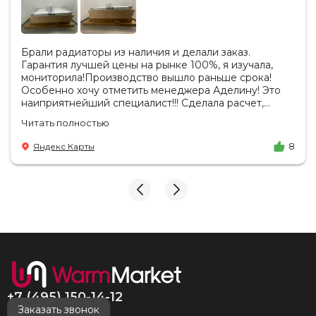
Брали радиаторы из наличия и делали заказ.
Гарантия лучшей цены на рынке 100%, я изучала,
мониторила!Производство вышло раньше срока!
Особенно хочу отметить менеджера Аделину! Это
наиприятнейший специалист!!! Сделала расчет,
вносила изменения, действительно сделала лучшую
Читать полностью
цену. Всегда на связи, на все вопросы есть ответы.
Доставка на удобный день, удобное время! Никаких
Яндекс Карты
8
замечаний, только бесконечное удовольствие от
взаимодействия с ней. Вот это я понимаю - ЛИЦО
КОМПАНИИ! Буду рекомендовать не задумываясь!
И надеюсь наши чудесные радиаторы будут греть
нас без нареканий холодными московскими зимами
много-много лет) СПАСИБО!!!!
+7 (495) 150-14-12
Заказать звонок