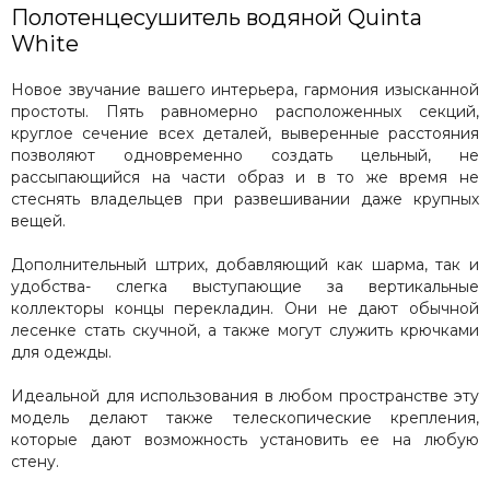
Carisa
Полотенцесушитель водяной Quinta
Cezares
White
Energy
Новое звучание вашего интерьера, гармония изысканной
Exemet
простоты. Пять равномерно расположенных секций,
Fincopper
круглое сечение всех деталей, выверенные расстояния
Garcia
позволяют одновременно создать цельный, не
Grota
рассыпающийся на части образ и в то же время не
Hammam
стеснять владельцев при развешивании даже крупных
вещей.
Irsap
Margaroli
Дополнительный штрих, добавляющий как шарма, так и
Terma
удобства- слегка выступающие за вертикальные
Stinox
коллекторы концы перекладин. Они не дают обычной
Terminus
лесенке стать скучной, а также могут служить крючками
для одежды.
Vogue
Warmer
Идеальной для использования в любом пространстве эту
Zehnder
модель делают также телескопические крепления,
Zigzag
которые дают возможность установить ее на любую
Prioform
стену.
Ростела