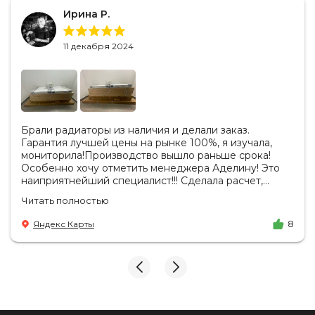
Ирина Р.
11 декабря 2024
Брали радиаторы из наличия и делали заказ.
Гарантия лучшей цены на рынке 100%, я изучала,
мониторила!Производство вышло раньше срока!
Особенно хочу отметить менеджера Аделину! Это
наиприятнейший специалист!!! Сделала расчет,
вносила изменения, действительно сделала лучшую
Читать полностью
цену. Всегда на связи, на все вопросы есть ответы.
Доставка на удобный день, удобное время! Никаких
Яндекс Карты
8
замечаний, только бесконечное удовольствие от
взаимодействия с ней. Вот это я понимаю - ЛИЦО
КОМПАНИИ! Буду рекомендовать не задумываясь!
И надеюсь наши чудесные радиаторы будут греть
нас без нареканий холодными московскими зимами
много-много лет) СПАСИБО!!!!