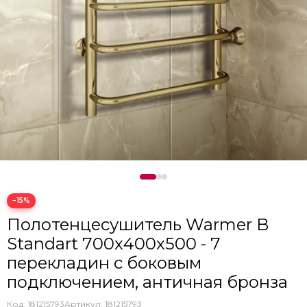
Кнопки инсталляции
Раковины и мойки
С краном для питьевой воды
Смесители на 3 отверстия
Дозаторы для моек
−15%
Полотенцесушитель Warmer B
Standart 700х400х500 - 7
перекладин с боковым
подключением, античная бронза
Код: 181215793
Артикул:
181215793