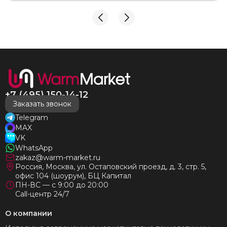
взаимодействия с ней. Вот это я понимаю - ЛИЦО
КОМПАНИИ! Буду рекомендовать не задумываясь!
И надеюсь наши чудесные радиаторы будут греть
нас без нареканий холодными московскими зимами
много-много лет) СПАСИБО!!!!
+7 (495) 150-14-12
Заказать звонок
Telegram
MAX
VK
WhatsApp
zakaz@warm-market.ru
Россия, Москва, ул. Остаповский проезд, д. 3, стр. 5,
офис 104 (шоурум), БЦ Капитал
ПН-ВС — с 9:00 до 20:00
Call-центр 24/7
О компании