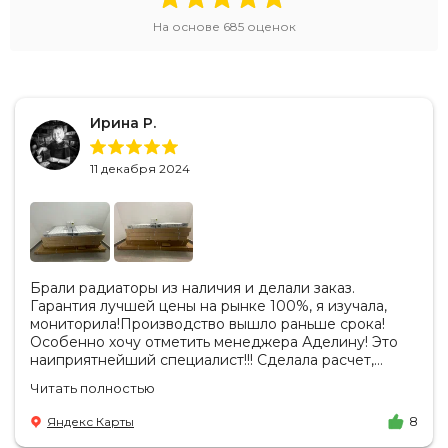
На основе
685
оценок
Ирина Р.
11 декабря 2024
Брали радиаторы из наличия и делали заказ.
Гарантия лучшей цены на рынке 100%, я изучала,
мониторила!Производство вышло раньше срока!
Особенно хочу отметить менеджера Аделину! Это
наиприятнейший специалист!!! Сделала расчет,
вносила изменения, действительно сделала лучшую
Читать полностью
цену. Всегда на связи, на все вопросы есть ответы.
Доставка на удобный день, удобное время! Никаких
Яндекс Карты
8
замечаний, только бесконечное удовольствие от