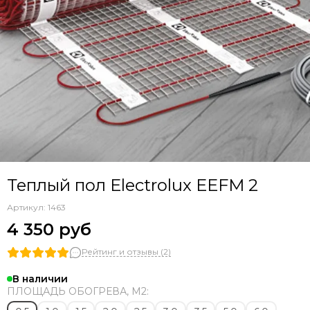
Nexans
Raychem
Thermo
Energy
Warmstad
Национальный комфорт
Теплолюкс
CTH
Теплый пол Electrolux EEFM 2
Артикул:
1463
4 350 руб
Рейтинг и отзывы (2)
В наличии
ПЛОЩАДЬ ОБОГРЕВА, М2: