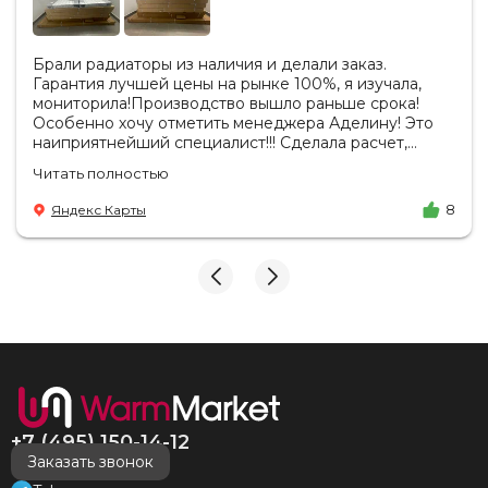
Брали радиаторы из наличия и делали заказ.
Гарантия лучшей цены на рынке 100%, я изучала,
мониторила!Производство вышло раньше срока!
Особенно хочу отметить менеджера Аделину! Это
наиприятнейший специалист!!! Сделала расчет,
вносила изменения, действительно сделала лучшую
Читать полностью
цену. Всегда на связи, на все вопросы есть ответы.
Доставка на удобный день, удобное время! Никаких
Яндекс Карты
8
замечаний, только бесконечное удовольствие от
взаимодействия с ней. Вот это я понимаю - ЛИЦО
КОМПАНИИ! Буду рекомендовать не задумываясь!
И надеюсь наши чудесные радиаторы будут греть
нас без нареканий холодными московскими зимами
много-много лет) СПАСИБО!!!!
+7 (495) 150-14-12
Заказать звонок