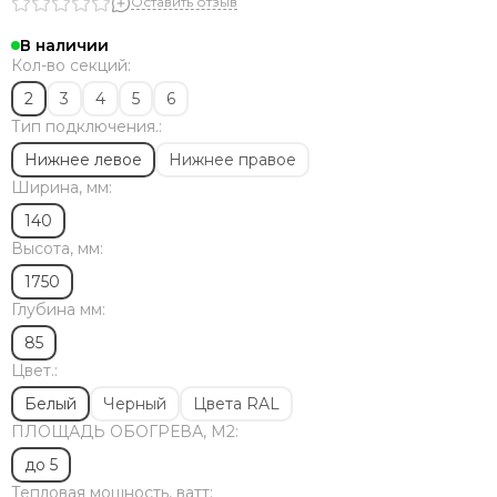
Solira
Оставить отзыв
Zehnder
В наличии
Dia Norm
Кол-во секций:
StrongHot
2
3
4
5
6
Steel Hot
Тип подключения.:
Zenith
Нижнее левое
Нижнее правое
ЦДМ
Ширина, мм:
Purmo
Unilux
140
Purmo Delta
Высота, мм:
Rifar Tubog
1750
Arbonia
Глубина мм:
КЗТО
85
Bronto
Цвет.:
Bareng
Royal Thermo
Белый
Черный
Цвета RAL
ПЛОЩАДЬ ОБОГРЕВА, М2:
до 5
Тепловая мощность, ватт: