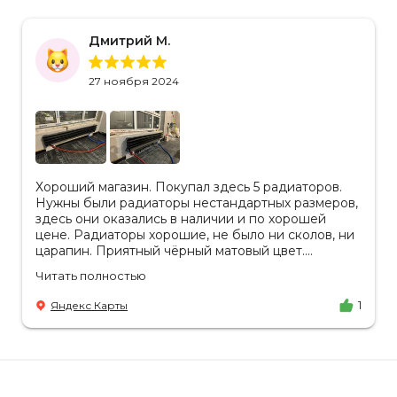
Дмитрий М.
27 ноября 2024
Хороший магазин. Покупал здесь 5 радиаторов.
Нужны были радиаторы нестандартных размеров,
здесь они оказались в наличии и по хорошей
цене. Радиаторы хорошие, не было ни сколов, ни
царапин. Приятный чёрный матовый цвет.
Отдельное спасибо менеджеру Аделине за
Читать полностью
разъяснения. Так же отмечу, что хорошая
доставка в срок, учли высоту паркинга, проблем
Яндекс Карты
1
не было.