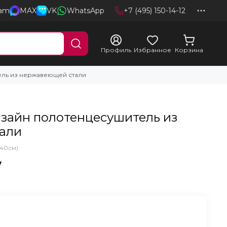
ram
MAX
VK
WhatsApp
+7 (495) 150-14-12
Профиль
Избранное
Корзина
ель из нержавеющей стали
дизайн полотенцесушитель из
али
х40см)
у