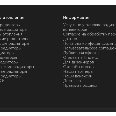
ы отопления
Информация
 радиаторы
Услуги по установке радиат
ные радиаторы
конвекторов
ы отопления
Согласие на обработку пер
кие радиаторы
данных.
ские радиаторы
Политика конфиденциальн
 радиаторы
Пользовательское соглаше
диаторы
Публичная оферта
адиаторы
Отзывы на Яндекс
радиаторы
Для дизайнеров
ческие радиаторы
Способы оплаты
ые радиаторы
Наши партнеры
 радиаторы
Наши вакансии
Доставка
Правила продажи