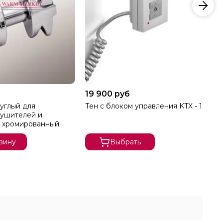
19 900 руб
19
углый для
Тен с блоком управления KTX - 1
Те
ушителей и
2
 хромированный.
зину
Выбрать