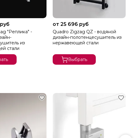
 руб
от 25 696 руб
от
ag "Реплика" -
Quadro Zigzag QZ - водяной
Mo
зайн-
дизайн-полотенцесушитель из
ди
ушитель из
нержавеющей стали
не
ей стали
ать
Выбрать