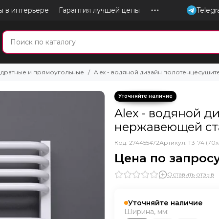
ы в интерьере
Гарантия лучшей цены
Teleg
адратные и прямоугольные
Alex - водяной дизайн полотенцесушит
Alex - водяной 
нержавеющей ст
Код: 274455472
Артикул:
T3-74 (70
Цена по запрос
Оставить отзыв
Уточняйте наличие
Ширина, мм: