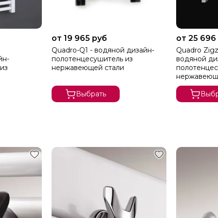
от 19 965 руб
от 25 696
Quadro-Q1 - водяной дизайн-
Quadro Zigz
йн-
полотенцесушитель из
водяной ди
из
нержавеющей стали
полотенцес
нержавеющ
Выбрать
Выбр