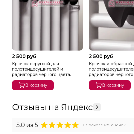
2 500 руб
2 500 руб
Крючок округлый для
Крючок v-образный 
полотенцесушителей и
полотенцесушителе
радиаторов черного цвета.
радиаторов черного
В корзину
В корзину
Отзывы на Яндекс
5.0
из 5
На основе
685
оценок