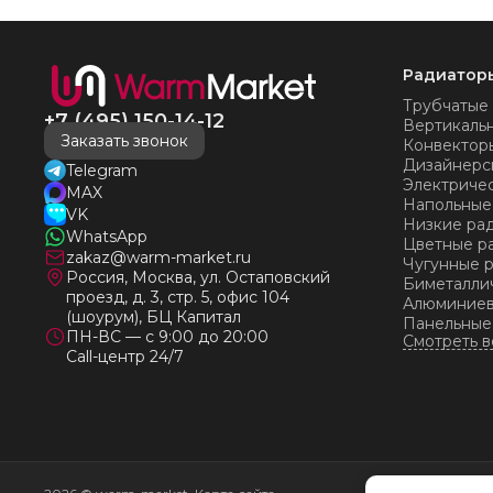
много-много лет) СПАСИБО!!!!
Радиатор
Трубчатые
+7 (495) 150-14-12
Вертикаль
Заказать звонок
Конвектор
Дизайнерс
Telegram
Электриче
MAX
Напольные
VK
Низкие ра
WhatsApp
Цветные р
zakaz@warm-market.ru
Чугунные 
Россия, Москва, ул. Остаповский
Биметалли
проезд, д. 3, стр. 5, офис 104
Алюминиев
(шоурум), БЦ Капитал
Панельные
ПН-ВС — с 9:00 до 20:00
Call-центр 24/7