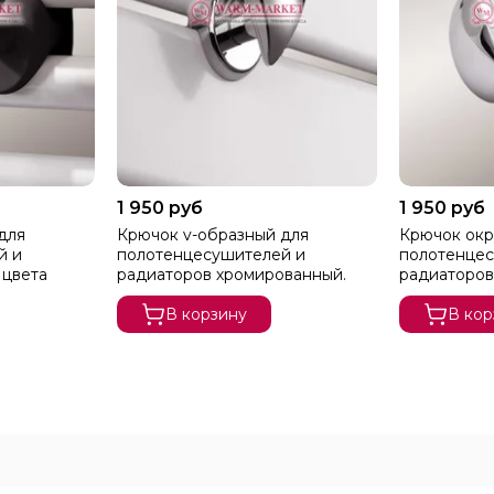
1 950 руб
1 950 руб
для
Крючок v-образный для
Крючок окр
й и
полотенцесушителей и
полотенцес
 цвета
радиаторов хромированный.
радиаторов
В корзину
В кор