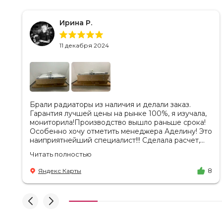
Ирина Р.
11 декабря 2024
Брали радиаторы из наличия и делали заказ.
Гарантия лучшей цены на рынке 100%, я изучала,
мониторила!Производство вышло раньше срока!
Особенно хочу отметить менеджера Аделину! Это
наиприятнейший специалист!!! Сделала расчет,
вносила изменения, действительно сделала
Читать полностью
лучшую цену. Всегда на связи, на все вопросы
есть ответы. Доставка на удобный день, удобное
Яндекс Карты
8
время! Никаких замечаний, только бесконечное
удовольствие от взаимодействия с ней. Вот это я
понимаю - ЛИЦО КОМПАНИИ! Буду
рекомендовать не задумываясь! И надеюсь наши
чудесные радиаторы будут греть нас без
нареканий холодными московскими зимами