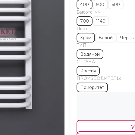
400
500
600
Высота, мм:
700
1140
Цвет.:
Хром
Белый
Черны
ТИП:
Водяной
СТРАНА:
Россия
ПРОИЗВОДИТЕЛЬ:
Приоритет
У