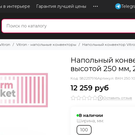
ы в интерьере
Гарантия лучшей цены
Teleg
Vitron
Vitron - напольные конвекторы
Напольный конвектор Vitro
Напольный конве
высотой 250 мм, 
Код: 582257916
Артикул:
ВКН.250.1
12 259 руб
Оставить отзыв
В наличии
Ширина, мм:
100