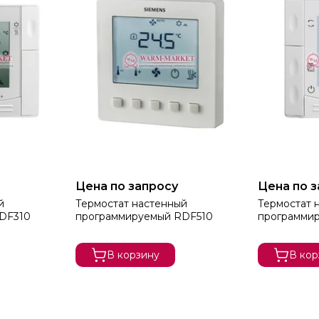
Цена по запросу
Цена по 
й
Термостат настенный
Термостат 
DF310
программируемый RDF510
программи
В корзину
В кор