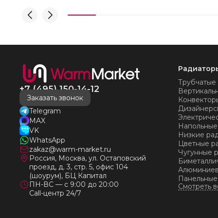
понимаю - ЛИЦО КОМПАНИИ! Буду
рекомендовать не задумываясь! И надеюсь наши
чудесные радиаторы будут греть нас без
нареканий холодными московскими зимами
много-много лет) СПАСИБО!!!!
Радиатор
Трубчатые
+7 (495) 150-14-12
Вертикаль
Заказать звонок
Конвектор
Дизайнерс
Telegram
Электриче
MAX
Напольные
VK
Низкие ра
WhatsApp
Цветные р
zakaz@warm-market.ru
Чугунные 
Россия, Москва, ул. Остаповский
Биметалли
проезд, д. 3, стр. 5, офис 104
Алюминиев
(шоурум), БЦ Капитал
Панельные
ПН-ВС — с 9:00 до 20:00
Call-центр 24/7