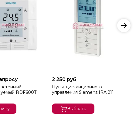
запросу
2 250 руб
10
настенный
Пульт дистанционного
Бе
руемый RDF600T
управления Siemens IRA 211
те
RD
зину
Выбрать