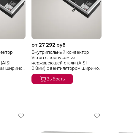
от 27 292 руб
вектор
Внутрипольный конвектор
Vitron с корпусом из
(AISI
нержавеющей стали (AISI
ром шириной
0,8мм) c вентилятором шириной
)
260 мм (без решетки)
Выбрать