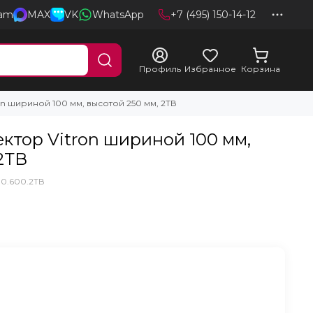
ram
MAX
VK
WhatsApp
+7 (495) 150-14-12
Профиль
Избранное
Корзина
n шириной 100 мм, высотой 250 мм, 2ТВ
ктор Vitron шириной 100 мм,
2ТВ
00.600.2ТВ