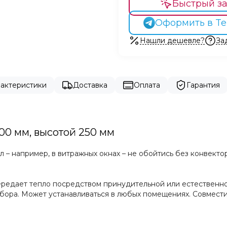
Быстрый за
Оформить в Te
Нашли дешевле?
За
рактеристики
Доставка
Оплата
Гарантия
00 мм, высотой 250 мм
 – например, в витражных окнах – не обойтись без конвекто
ередает тепло посредством принудительной или естественной
ибора. Может устанавливаться в любых помещениях. Совмест