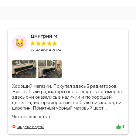
Дмитрий М.
27 ноября 2024
Хороший магазин. Покупал здесь 5 радиаторов.
Нужны были радиаторы нестандартных размеров,
здесь они оказались в наличии и по хорошей
цене. Радиаторы хорошие, не было ни сколов, ни
царапин. Приятный чёрный матовый цвет.
Отдельное спасибо менеджеру Аделине за
Читать полностью
разъяснения. Так же отмечу, что хорошая
доставка в срок, учли высоту паркинга, проблем
Яндекс Карты
1
не было.