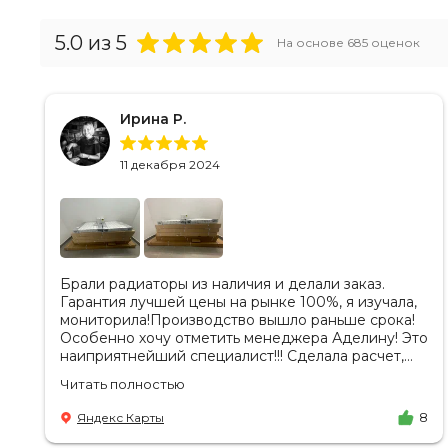
5.0
из 5
На основе
685
оценок
Ирина Р.
11 декабря 2024
Брали радиаторы из наличия и делали заказ.
Гарантия лучшей цены на рынке 100%, я изучала,
мониторила!Производство вышло раньше срока!
Особенно хочу отметить менеджера Аделину! Это
наиприятнейший специалист!!! Сделала расчет,
вносила изменения, действительно сделала
Читать полностью
лучшую цену. Всегда на связи, на все вопросы
есть ответы. Доставка на удобный день, удобное
Яндекс Карты
8
время! Никаких замечаний, только бесконечное
удовольствие от взаимодействия с ней. Вот это я