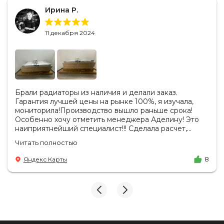
Ирина Р.
11 декабря 2024
Брали радиаторы из наличия и делали заказ.
Гарантия лучшей цены на рынке 100%, я изучала,
мониторила!Производство вышло раньше срока!
Особенно хочу отметить менеджера Аделину! Это
наиприятнейший специалист!!! Сделала расчет,
вносила изменения, действительно сделала лучшую
Читать полностью
цену. Всегда на связи, на все вопросы есть ответы.
Доставка на удобный день, удобное время! Никаких
Яндекс Карты
8
замечаний, только бесконечное удовольствие от
взаимодействия с ней. Вот это я понимаю - ЛИЦО
КОМПАНИИ! Буду рекомендовать не задумываясь!
И надеюсь наши чудесные радиаторы будут греть
нас без нареканий холодными московскими зимами
много-много лет) СПАСИБО!!!!