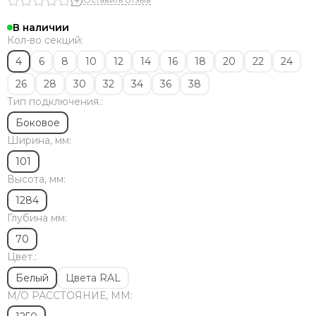
Solira
Zehnder
В наличии
Dia Norm
Кол-во секций:
StrongHot
4
6
8
10
12
14
16
18
20
22
24
Steel Hot
26
28
30
32
34
36
38
Zenith
Тип подключения.:
ЦДМ
Purmo
Боковое
Unilux
Ширина, мм:
Purmo Delta
101
Rifar Tubog
Высота, мм:
Arbonia
1284
КЗТО
Глубина мм:
Bronto
Bareng
70
Royal Thermo
Цвет.:
Белый
Цвета RAL
М/O РАССТОЯНИЕ, ММ: