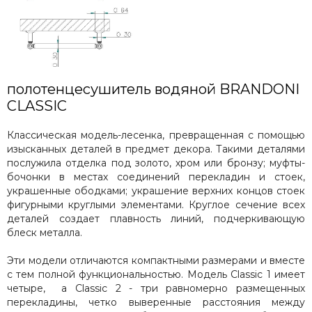
Сунержа
Secado
Solent
ArtofSpace
Keerol
полотенцесушитель водяной BRANDONI
Nika
CLASSIC
Axxinot
Mini
Классическая модель-лесенка, превращенная с помощью
Benetto
изысканных деталей в предмет декора. Такими деталями
послужила отделка под золото, хром или бронзу; муфты-
бочонки в местах соединений перекладин и стоек,
украшенные ободками; украшение верхних концов стоек
фигурными круглыми элементами. Круглое сечение всех
деталей создает плавность линий, подчеркивающую
блеск металла.
Эти модели отличаются компактными размерами и вместе
с тем полной функциональностью. Модель Classic 1 имеет
четыре, а Classic 2 - три равномерно размещенных
перекладины, четко выверенные расстояния между