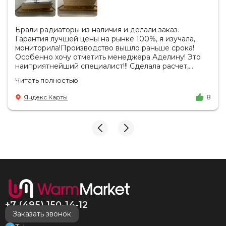
Брали радиаторы из наличия и делали заказ.
Гарантия лучшей цены на рынке 100%, я изучала,
мониторила!Производство вышло раньше срока!
Особенно хочу отметить менеджера Аделину! Это
наиприятнейший специалист!!! Сделала расчет,
вносила изменения, действительно сделала лучшую
Читать полностью
цену. Всегда на связи, на все вопросы есть ответы.
Доставка на удобный день, удобное время! Никаких
Яндекс Карты
8
замечаний, только бесконечное удовольствие от
взаимодействия с ней. Вот это я понимаю - ЛИЦО
КОМПАНИИ! Буду рекомендовать не задумываясь!
И надеюсь наши чудесные радиаторы будут греть
нас без нареканий холодными московскими зимами
много-много лет) СПАСИБО!!!!
+7 (495) 150-14-12
Заказать звонок