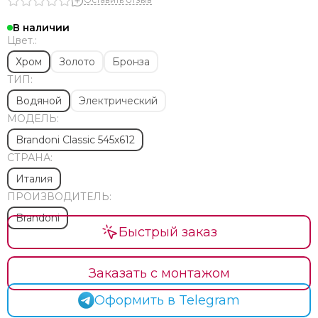
Медные
Напольные
В наличии
Современные
Цвет.:
Элитные
Хром
Золото
Бронза
Премиум класса
ТИП:
Стильные
Водяной
Электрический
Эксклюзивные
МОДЕЛЬ:
Необычной формы
Изготовление на заказ по размерам
Brandoni Classic 545х612
Финские
СТРАНА:
Тэны
Италия
Комплектующие
ПРОИЗВОДИТЕЛЬ:
Ремонт
Brandoni
Установка
Быстрый заказ
Водяные с боковым подключением и полкой
Сатин
Заказать с монтажом
Из матовой нержавеющей стали
Арго
Оформить в Telegram
Brandoni