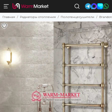
Полотенцесушители
Главная
Радиаторы отопления
Полотенцесушители
Brandon
Смотреть все товары
Комбинированные
Электрические
Водяные с нижним подключением
Электрические с полкой
Водяные с боковым подключением
С низким энергопотреблением
Недорогие электрические
Поворотные
Квадратные и прямоугольные
Узкие
Белые
Черные
Бронзовые
Золотые
Латунные