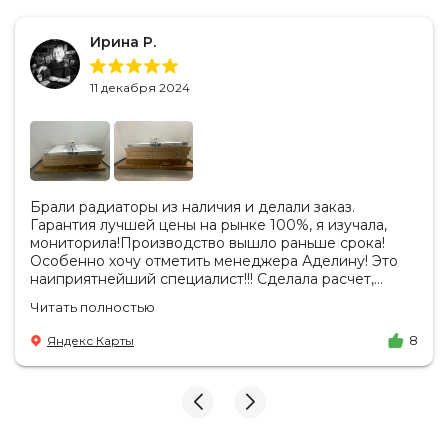
Ирина Р.
11 декабря 2024
Брали радиаторы из наличия и делали заказ.
Гарантия лучшей цены на рынке 100%, я изучала,
мониторила!Производство вышло раньше срока!
Особенно хочу отметить менеджера Аделину! Это
наиприятнейший специалист!!! Сделала расчет,
вносила изменения, действительно сделала лучшую
Читать полностью
цену. Всегда на связи, на все вопросы есть ответы.
Доставка на удобный день, удобное время! Никаких
Яндекс Карты
8
замечаний, только бесконечное удовольствие от
взаимодействия с ней. Вот это я понимаю - ЛИЦО
КОМПАНИИ! Буду рекомендовать не задумываясь!
И надеюсь наши чудесные радиаторы будут греть
нас без нареканий холодными московскими зимами
много-много лет) СПАСИБО!!!!