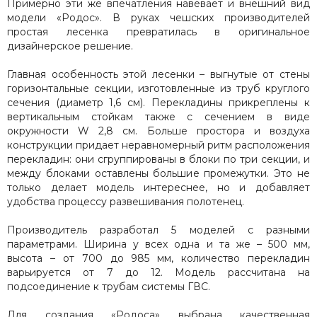
Примерно эти же впечатления навевает и внешний вид
модели «Родос». В руках чешских производителей
простая лесенка превратилась в оригинальное
дизайнерское решение.
Главная особенность этой лесенки – выгнутые от стены
горизонтальные секции, изготовленные из труб круглого
сечения (диаметр 1,6 см). Перекладины прикреплены к
вертикальным стойкам также с сечением в виде
окружности W 2,8 см. Больше простора и воздуха
конструкции придает неравномерный ритм расположения
перекладин: они сгруппированы в блоки по три секции, и
между блоками оставлены большие промежутки. Это не
только делает модель интереснее, но и добавляет
удобства процессу развешивания полотенец.
Производитель разработал 5 моделей с разными
параметрами. Ширина у всех одна и та же – 500 мм,
высота – от 700 до 985 мм, количество перекладин
варьируется от 7 до 12. Модель рассчитана на
подсоединение к трубам системы ГВС.
Для создания «Родоса» выбрана качественная