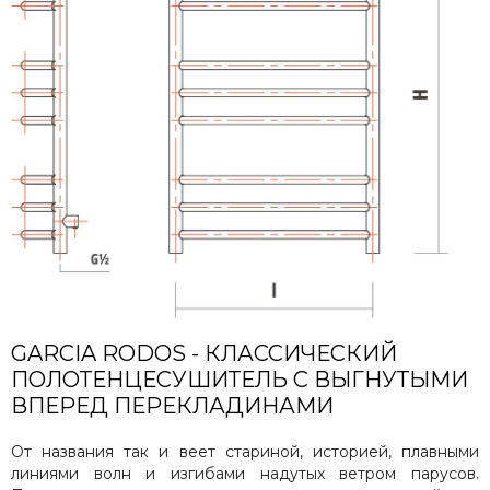
Сунержа
Secado
Solent
ArtofSpace
Keerol
Nika
Axxinot
Mini
Benetto
GARCIA RODOS - КЛАССИЧЕСКИЙ
ПОЛОТЕНЦЕСУШИТЕЛЬ С ВЫГНУТЫМИ
ВПЕРЕД ПЕРЕКЛАДИНАМИ
От названия так и веет стариной, историей, плавными
линиями волн и изгибами надутых ветром парусов.