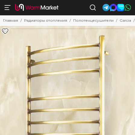
Полотенцесушители
Главная
Радиаторы отопления
Полотенцесушители
Garcia
Смотреть все товары
Комбинированные
Электрические
Водяные с нижним подключением
Электрические с полкой
Водяные с боковым подключением
С низким энергопотреблением
Недорогие электрические
Поворотные
Квадратные и прямоугольные
Узкие
Белые
Черные
Бронзовые
Золотые
Латунные