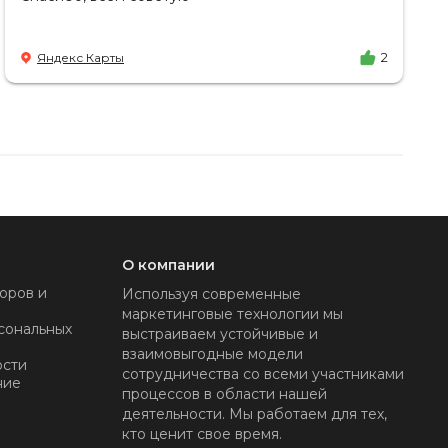
Яндекс Карты
2
О компании
оров и
Используя современные
маркетинговые технологии мы
сональных
выстраиваем устойчивые и
взаимовыгодные модели
ости
сотрудничества со всеми участниками
ние
процессов в области нашей
деятельности. Мы работаем для тех,
кто ценит свое время.