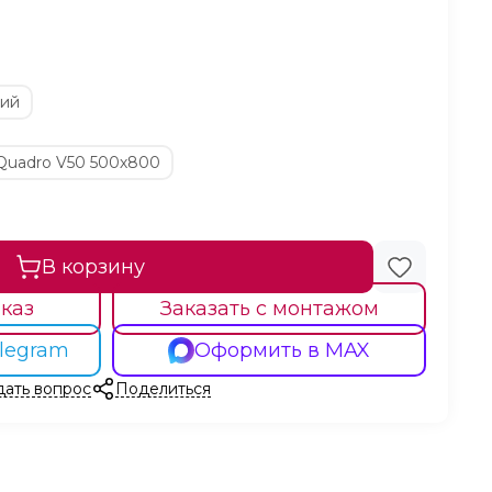
кий
Quadro V50 500х800
В корзину
каз
Заказать с монтажом
legram
Оформить в MAX
дать вопрос
Поделиться