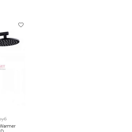
руб
 Warmer
2D