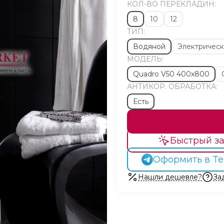
КОЛ-ВО ПЕРЕКЛАДИН:
8
10
12
ТИП:
Водяной
Электричес
МОДЕЛЬ:
Quadro V50 400х800
АНТИКОР. ОБРАБОТКА:
Есть
Быстрый за
Оформить в Te
Нашли дешевле?
За