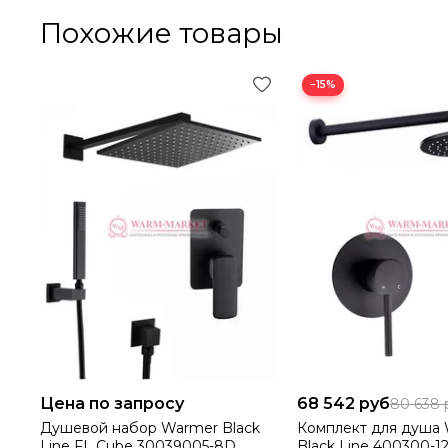
Похожие товары
−15%
Цена по запросу
68 542 руб
80 638 
Душевой набор Warmer Black
Комплект для душа
Line FL Cube 30039005-8D
Black Line 400300-1