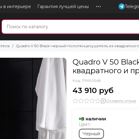
ы в интерьере
Гарантия лучшей цены
Teleg
стела
Quadro V 50 Black-черный полотенцесушитель из квадратно
Quadro V 50 Bla
квадратного и п
Код: 179992548
43 910 руб
Оставить отзыв
В наличии
Цвет.:
Черный