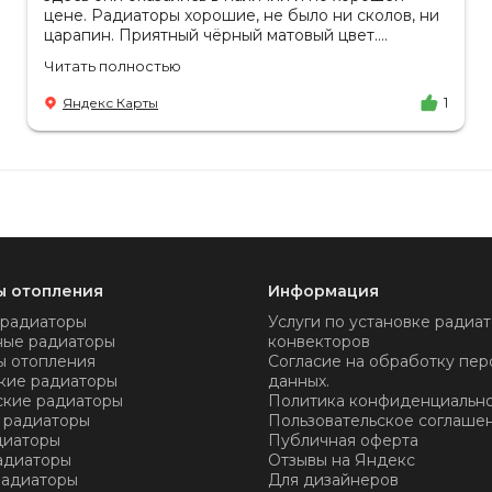
цене. Радиаторы хорошие, не было ни сколов, ни
царапин. Приятный чёрный матовый цвет.
Отдельное спасибо менеджеру Аделине за
Читать полностью
разъяснения. Так же отмечу, что хорошая
доставка в срок, учли высоту паркинга, проблем
Яндекс Карты
1
не было.
ы отопления
Информация
 радиаторы
Услуги по установке радиат
ные радиаторы
конвекторов
ы отопления
Согласие на обработку пер
кие радиаторы
данных.
ские радиаторы
Политика конфиденциальн
 радиаторы
Пользовательское соглаше
диаторы
Публичная оферта
адиаторы
Отзывы на Яндекс
радиаторы
Для дизайнеров