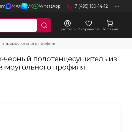
ram
MAX
VK
WhatsApp
+7 (495) 150-14-12
Профиль
Избранное
Корзина
го и прямоугольного профиля
ck-черный полотенцесушитель из
рямоугольного профиля