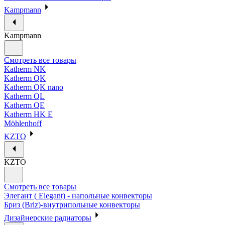
Kampmann
Kampmann
Смотреть все товары
Katherm NK
Katherm QK
Katherm QK nano
Katherm QL
Katherm QE
Katherm HK E
Möhlenhoff
KZTO
KZTO
Смотреть все товары
Элегант ( Elegant) - напольные конвекторы
Бриз (Briz)-внутрипольные конвекторы
Дизайнерские радиаторы