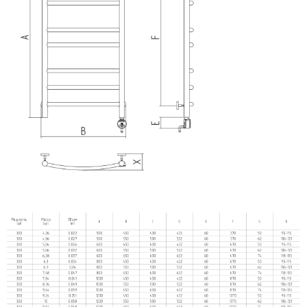
Сунержа
Secado
Solent
ArtofSpace
Keerol
Nika
Axxinot
Mini
Benetto