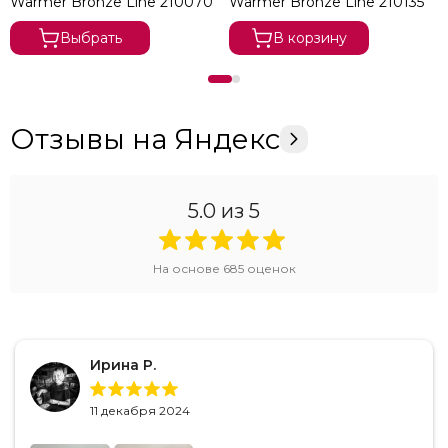
Warmer Bronze Line 210070
Warmer Bronze Line 210135
Выбрать
В корзину
Отзывы на Яндекс
5.0
из 5
На основе
685
оценок
Ирина Р.
11 декабря 2024