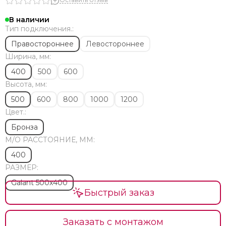
Медные
Напольные
В наличии
Современные
Тип подключения.:
Элитные
Правостороннее
Левостороннее
Премиум класса
Ширина, мм:
Стильные
400
500
600
Эксклюзивные
Высота, мм:
Необычной формы
Изготовление на заказ по размерам
500
600
800
1000
1200
Финские
Цвет.:
Тэны
Бронза
Комплектующие
М/O РАССТОЯНИЕ, ММ:
Ремонт
400
Установка
РАЗМЕР:
Водяные с боковым подключением и полкой
Galant 500х400
Сатин
Быстрый заказ
Из матовой нержавеющей стали
Арго
Brandoni
Заказать с монтажом