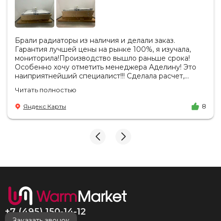
Брали радиаторы из наличия и делали заказ.
Гарантия лучшей цены на рынке 100%, я изучала,
мониторила!Производство вышло раньше срока!
Особенно хочу отметить менеджера Аделину! Это
наиприятнейший специалист!!! Сделала расчет,
вносила изменения, действительно сделала лучшую
Читать полностью
цену. Всегда на связи, на все вопросы есть ответы.
Доставка на удобный день, удобное время! Никаких
Яндекс Карты
8
замечаний, только бесконечное удовольствие от
взаимодействия с ней. Вот это я понимаю - ЛИЦО
КОМПАНИИ! Буду рекомендовать не задумываясь!
И надеюсь наши чудесные радиаторы будут греть
нас без нареканий холодными московскими зимами
много-много лет) СПАСИБО!!!!
+7 (495) 150-14-12
Заказать звонок