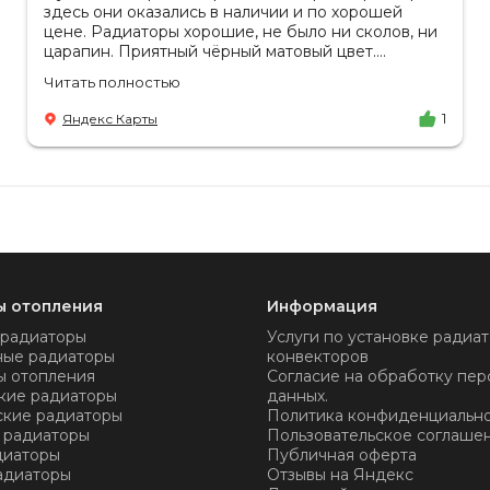
здесь они оказались в наличии и по хорошей
цене. Радиаторы хорошие, не было ни сколов, ни
царапин. Приятный чёрный матовый цвет.
Отдельное спасибо менеджеру Аделине за
Читать полностью
разъяснения. Так же отмечу, что хорошая
доставка в срок, учли высоту паркинга, проблем
Яндекс Карты
1
не было.
ы отопления
Информация
 радиаторы
Услуги по установке радиат
ные радиаторы
конвекторов
ы отопления
Согласие на обработку пер
кие радиаторы
данных.
ские радиаторы
Политика конфиденциальн
 радиаторы
Пользовательское соглаше
диаторы
Публичная оферта
адиаторы
Отзывы на Яндекс