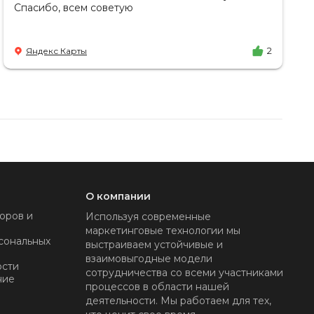
Спасибо, всем советую
Яндекс Карты
2
О компании
оров и
Используя современные
маркетинговые технологии мы
сональных
выстраиваем устойчивые и
взаимовыгодные модели
ости
сотрудничества со всеми участниками
ние
процессов в области нашей
деятельности. Мы работаем для тех,