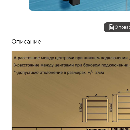
О това
Описание