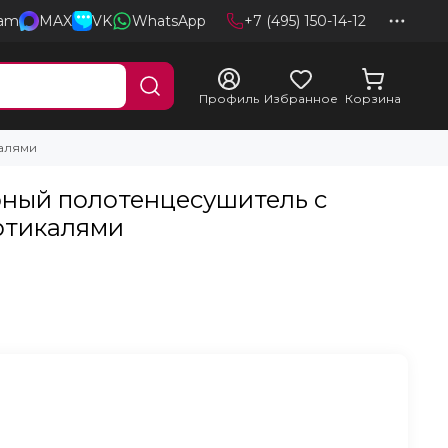
ram
MAX
VK
WhatsApp
+7 (495) 150-14-12
Профиль
Избранное
Корзина
калями
черный полотенцесушитель с
ртикалями