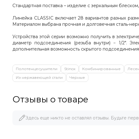
Стандартная поставка – изделие с зеркальным блеском
Линейка CLASSIC включает 28 вариантов разных размер
Материалом выбрана прочная и долговечная сталь-нер
Устройства этой серии возможно получить в электри
диаметр подсоединения (резьба внутри) − 1/2". Э
дополнительная возможность скрытого подсоединения
Полотенцесушители
Stinox
Комбинированные
Лесе
Из нержавеющей стали
Черные
Отзывы о товаре
Здесь еще никто не оставлял отзывы. Будьте перв