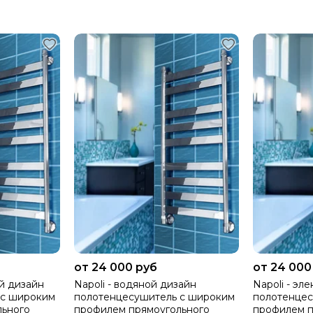
от 24 000 руб
от 24 000
ый дизайн
Napoli - водяной дизайн
Napoli - эл
 с широким
полотенцесушитель с широким
полотенцес
льного
профилем прямоугольного
профилем п