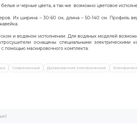
, белые и черные цвета, а так-же возможно цветовое исполн
ов. Их ширина – 30-60 см, длина – 50-140 см. Профиль вер
жавейка.
ческом и водяном исполнении. Для водяных моделей возмож
лектросушители оснащены специальными электрическими к
 с помощью маскировочного комплекта.
нка
Современные
Дизайнерские электрические
Электричес
ым!