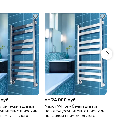
 руб
от 24 000 руб
от
ектрический дизайн
Napoli White - белый дизайн
Na
ушитель с широким
полотенцесушитель с широким
по
рямоугольного
профилем прямоугольного
пр