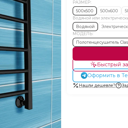
РАЗМЕР:
500х500
500х600
5
Водяной или электрическ
Водяной
Электричес
МОДЕЛЬ:
Полотенцесушитель Clas
Быстрый за
Оформить в Te
Нашли дешевле?
За