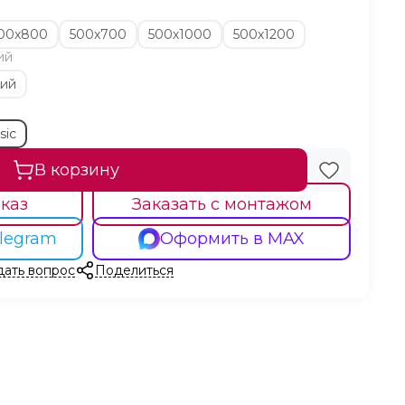
00х800
500х700
500х1000
500х1200
ий
кий
sic
В корзину
каз
Заказать с монтажом
legram
Оформить в MAX
дать вопрос
Поделиться