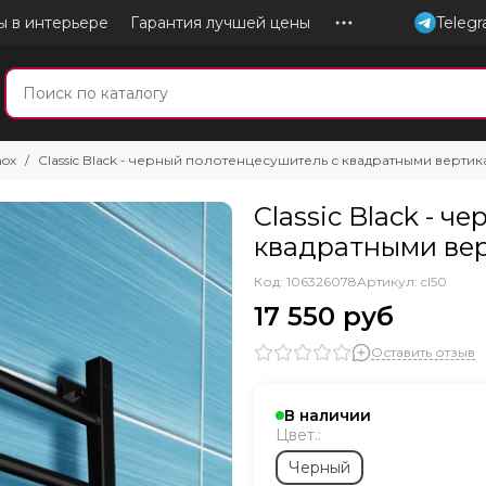
ы в интерьере
Гарантия лучшей цены
Teleg
nox
Classic Black - черный полотенцесушитель с квадратными верти
Classic Black - 
квадратными ве
Код: 106326078
Артикул:
cl50
17 550 руб
Оставить отзыв
В наличии
Цвет.:
Черный