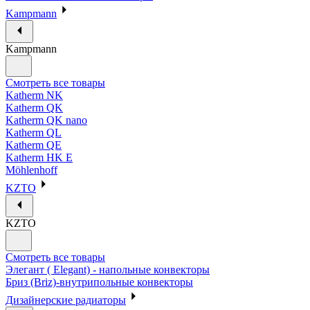
Kampmann
Kampmann
Смотреть все товары
Katherm NK
Katherm QK
Katherm QK nano
Katherm QL
Katherm QE
Katherm HK E
Möhlenhoff
KZTO
KZTO
Смотреть все товары
Элегант ( Elegant) - напольные конвекторы
Бриз (Briz)-внутрипольные конвекторы
Дизайнерские радиаторы