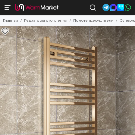
Полотенцесушители
Главная
Радиаторы отопления
Полотенцесушители
Сунерж
Смотреть все товары
Комбинированные
Электрические
Водяные с нижним подключением
Электрические с полкой
Водяные с боковым подключением
С низким энергопотреблением
Недорогие электрические
Поворотные
Квадратные и прямоугольные
Узкие
Белые
Черные
Бронзовые
Золотые
Латунные