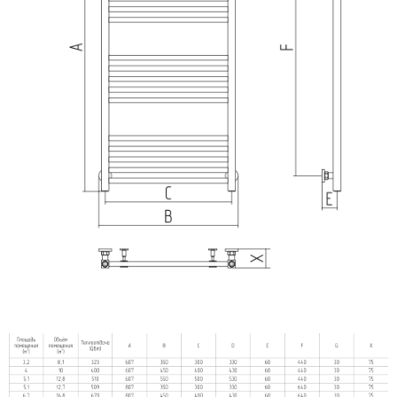
Сунержа
Secado
Solent
ArtofSpace
Keerol
Nika
Axxinot
Mini
Benetto