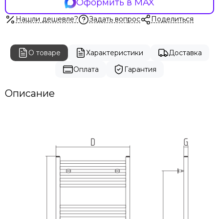
Оформить в MAX
Carisa
Cezares
Нашли дешевле?
Задать вопрос
Поделиться
Energy
Exemet
Fincopper
О товаре
Характеристики
Доставка
Garcia
Оплата
Гарантия
Grota
Hammam
Описание
Irsap
Margaroli
Terma
Stinox
Terminus
Vogue
Warmer
Zehnder
Zigzag
Prioform
Ростела