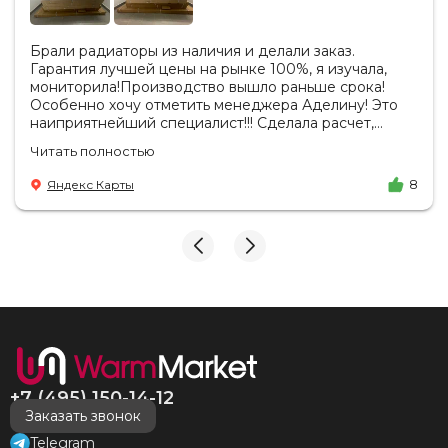
Брали радиаторы из наличия и делали заказ.
Гарантия лучшей цены на рынке 100%, я изучала,
мониторила!Производство вышло раньше срока!
Особенно хочу отметить менеджера Аделину! Это
наиприятнейший специалист!!! Сделала расчет,
вносила изменения, действительно сделала лучшую
Читать полностью
цену. Всегда на связи, на все вопросы есть ответы.
Доставка на удобный день, удобное время! Никаких
Яндекс Карты
8
замечаний, только бесконечное удовольствие от
взаимодействия с ней. Вот это я понимаю - ЛИЦО
КОМПАНИИ! Буду рекомендовать не задумываясь!
И надеюсь наши чудесные радиаторы будут греть
нас без нареканий холодными московскими зимами
много-много лет) СПАСИБО!!!!
+7 (495) 150-14-12
Заказать звонок
Telegram