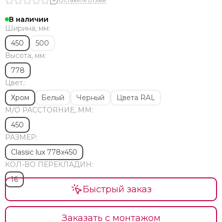
Медные
Напольные
В наличии
Современные
Ширина, мм:
Элитные
450
500
Премиум класса
Высота, мм:
Стильные
778
Эксклюзивные
Цвет.:
Необычной формы
Изготовление на заказ по размерам
Хром
Белый
Черный
Цвета RAL
Финские
М/O РАССТОЯНИЕ, ММ:
Тэны
450
Комплектующие
РАЗМЕР:
Ремонт
Classic lux 778x450
Установка
КОЛ-ВО ПЕРЕКЛАДИН:
Водяные с боковым подключением и полкой
16
Сатин
Быстрый заказ
Из матовой нержавеющей стали
Арго
Brandoni
Заказать с монтажом