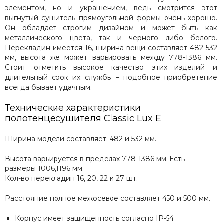
элементом, но и украшением, ведь смотрится этот
Сунержа
выгнутый сушитель прямоугольной формы очень хорошо.
Secado
Он обладает строгим дизайном и может быть как
Solent
металлического цвета, так и черного либо белого.
ArtofSpace
Перекладин имеется 16, ширина вещи составляет 482-532
Keerol
мм, высота же может варьировать между 778-1386 мм.
Стоит отметить высокое качество этих изделий и
Nika
длительный срок их службы – подобное приобретение
Axxinot
всегда бывает удачным.
Mini
Benetto
Технические характеристики
полотенцесушителя
Сlassic Lux E
Ширина модели составляет: 482 и 532 мм.
Высота варьируется в пределах 778-1386 мм. Есть
размеры 1006,1196 мм.
Кол-во перекладин 16, 20, 22 и 27 шт.
Расстояние полное межосевое составляет 450 и 500 мм.
Корпус имеет защищенность согласно IP-54