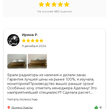
На основе
685
оценок
Ирина Р.
11 декабря 2024
Брали радиаторы из наличия и делали заказ.
Гарантия лучшей цены на рынке 100%, я изучала,
мониторила!Производство вышло раньше срока!
Особенно хочу отметить менеджера Аделину! Это
наиприятнейший специалист!!! Сделала расчет,
вносила изменения, действительно сделала лучшую
Читать полностью
цену. Всегда на связи, на все вопросы есть ответы.
Доставка на удобный день, удобное время! Никаких
Яндекс Карты
8