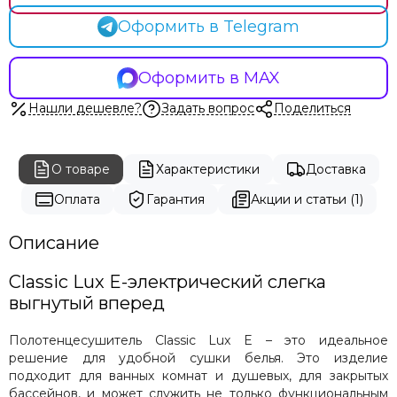
Carisa
Оформить в Telegram
Cezares
Energy
Exemet
Оформить в MAX
Fincopper
Нашли дешевле?
Задать вопрос
Поделиться
Garcia
Grota
Hammam
О товаре
Характеристики
Доставка
Irsap
Оплата
Гарантия
Акции и статьи (1)
Margaroli
Terma
Описание
Stinox
Terminus
Сlassic Lux E-электрический слегка
Vogue
выгнутый вперед
Warmer
Zehnder
Полотенцесушитель Classic Lux E – это идеальное
Zigzag
решение для удобной сушки белья. Это изделие
Prioform
подходит для ванных комнат и душевых, для закрытых
Ростела
бассейнов, и может служить не только функциональным