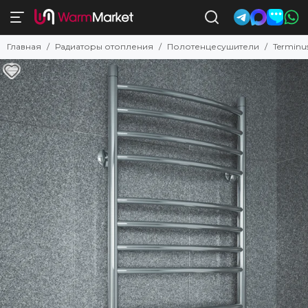
Полотенцесушители
Главная
Радиаторы отопления
Полотенцесушители
Terminu
Смотреть все товары
Комбинированные
Электрические
Водяные с нижним подключением
Электрические с полкой
Водяные с боковым подключением
С низким энергопотреблением
Недорогие электрические
Поворотные
Квадратные и прямоугольные
Узкие
Белые
Черные
Бронзовые
Золотые
Латунные