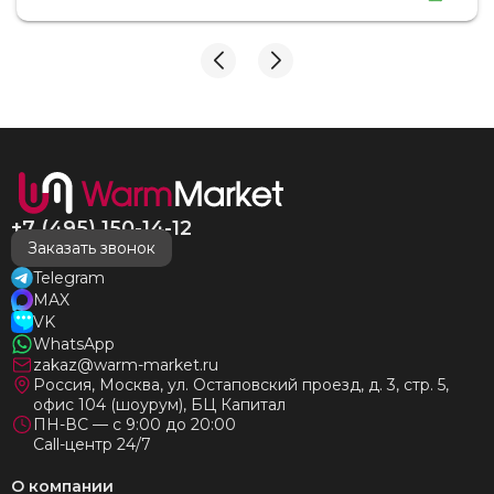
замечаний, только бесконечное удовольствие от
взаимодействия с ней. Вот это я понимаю - ЛИЦО
КОМПАНИИ! Буду рекомендовать не задумываясь!
И надеюсь наши чудесные радиаторы будут греть
нас без нареканий холодными московскими зимами
много-много лет) СПАСИБО!!!!
+7 (495) 150-14-12
Заказать звонок
Telegram
MAX
VK
WhatsApp
zakaz@warm-market.ru
Россия, Москва, ул. Остаповский проезд, д. 3, стр. 5,
офис 104 (шоурум), БЦ Капитал
ПН-ВС — с 9:00 до 20:00
Call-центр 24/7
О компании