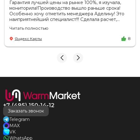
Гарантия лучшей цены на рынке 100%, я изучала,
мониторила!Производство вышло раньше срока!
Особенно хочу отметить менеджера Аделину! Это
наиприятнейший специалист!!! Сделала расчет,
вносила изменения, действительно сделала лучшую
Читать полностью
цену. Всегда на связи, на все вопросы есть ответы.
Доставка на удобный день, удобное время! Никаких
Яндекс Карты
8
замечаний, только бесконечное удовольствие от
взаимодействия с ней. Вот это я понимаю - ЛИЦО
КОМПАНИИ! Буду рекомендовать не задумываясь!
И надеюсь наши чудесные радиаторы будут греть
нас без нареканий холодными московскими зимами
много-много лет) СПАСИБО!!!!
+7 (495) 150-14-12
Заказать звонок
Telegram
MAX
VK
WhatsApp