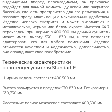
выдвинутыми вперед перекладинами, он прекрасно
Сунержа
подойдет для ванной комнаты, душевой или закрытого
Secado
бассейна, где есть пространство для его размещения, и
Solent
позволит просушивать вещи с максимальным удобством.
Изделие неплохо смотрится и может выполняться в
ArtofSpace
металлическом, черном или белом окрасе. Имеется 64-7
Keerol
перекладин, при ширине в 400-500 мм данный сушитель
Nika
может иметь высоту 530 – 830 мм, и это позволяет
Axxinot
адаптировать его для любого помещения. Изделие
Mini
отличается качеством и надежностью, долговечностью,
оно оправдывает свое приобретение.
Benetto
Технические характеристики
полотенцесушителя
Standart E
Ширина модели составляет:400,500 мм.
Высота варьируется в пределах 530-830 мм. Есть размеры
630,730 мм.
Расстояние полное межосевое составляет 400,500 мм.