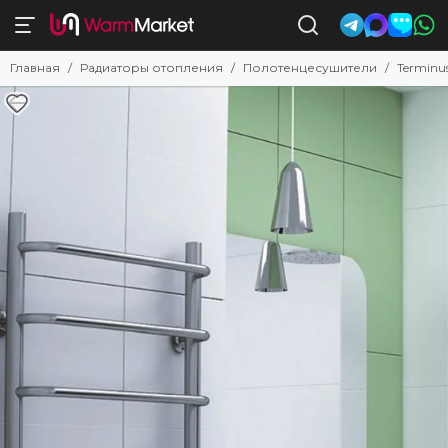
Полотенцесушители
Главная
Радиаторы отопления
Полотенцесушители
Terminu
Смотреть все товары
Комбинированные
Электрические
Водяные с нижним подключением
Электрические с полкой
Водяные с боковым подключением
С низким энергопотреблением
Недорогие электрические
Поворотные
Квадратные и прямоугольные
Узкие
Белые
Черные
Бронзовые
Золотые
Латунные