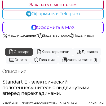
Carisa
Заказать с монтажом
Cezares
Оформить в Telegram
Energy
Exemet
Fincopper
Оформить в MAX
Garcia
Нашли дешевле?
Задать вопрос
Поделиться
Grota
Hammam
Irsap
О товаре
Характеристики
Доставка
Margaroli
Terma
Оплата
Гарантия
Акции и статьи (1)
Stinox
Terminus
Описание
Vogue
Standart E - электрический
Warmer
полотенцесушитель с выдвинутыми
Zehnder
вперед перекладинами.
Zigzag
Prioform
Удобный полотенцесушитель STANDART E оснащен
Ростела