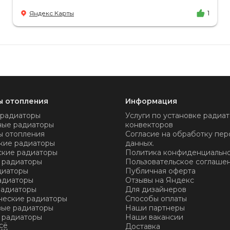
доставка в срок, учли высоту паркинга, проблем
Яндекс Карты
1
не было.
ы отопления
Информация
 радиаторы
Услуги по установке радиат
ные радиаторы
конвекторов
ы отопления
Согласие на обработку пер
кие радиаторы
данных.
ские радиаторы
Политика конфиденциальн
 радиаторы
Пользовательское соглаше
диаторы
Публичная оферта
адиаторы
Отзывы на Яндекс
радиаторы
Для дизайнеров
ческие радиаторы
Способы оплаты
ые радиаторы
Наши партнеры
 радиаторы
Наши вакансии
Доставка