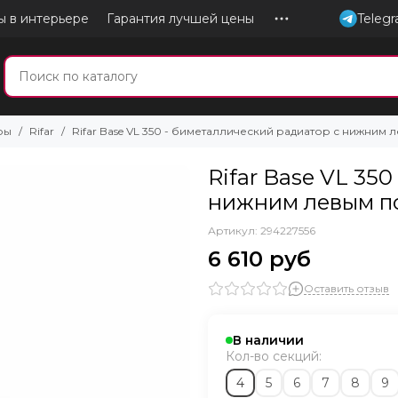
ы в интерьере
Гарантия лучшей цены
Teleg
ры
Rifar
Rifar Base VL 350 - биметаллический радиатор с нижни
Rifar Base VL 35
нижним левым п
Артикул:
294227556
6 610 руб
Оставить отзыв
В наличии
Кол-во секций:
4
5
6
7
8
9