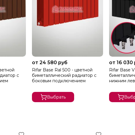
от 24 580 руб
от 16 030
цветной
Rifar Base Ral 500 - цветной
Rifar Base 
диатор с
биметаллический радиатор с
биметаллич
нием
боковым подключением
нижним ле
Выбрать
Выбр