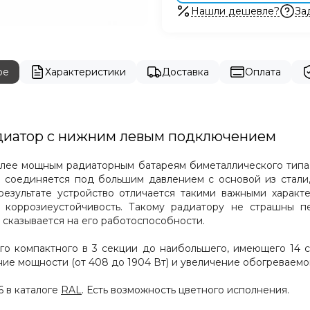
Нашли дешевле?
За
ре
Характеристики
Доставка
Оплата
 радиатор с нижним левым подключением
лее мощным радиаторным батареям биметаллического типа. 
 соединяется под большим давлением с основой из стали,
езультате устройство отличается такими важными характе
 коррозиеустойчивость. Такому радиатору не страшны п
 сказывается на его работоспособности.
мого компактного в 3 секции до наибольшего, имеющего 14
ие мощности (от 408 до 1904 Вт) и увеличение обогреваемой
 в каталоге
RAL
. Есть возможность цветного исполнения.