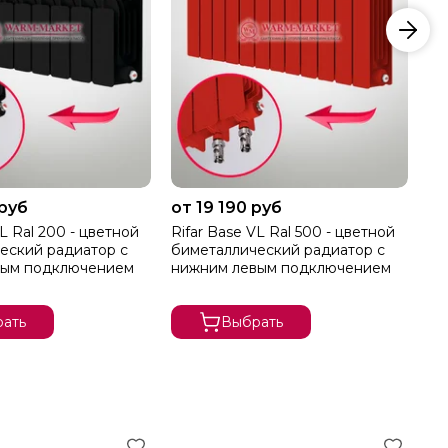
 руб
от 19 190 руб
от
VL Ral 200 - цветной
Rifar Base VL Ral 500 - цветной
Ri
еский радиатор с
биметаллический радиатор с
би
вым подключением
нижним левым подключением
ни
ать
Выбрать