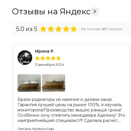
Отзывы на Яндекс
5.0
из 5
На основе
685
оценок
Ирина Р.
11 декабря 2024
Брали радиаторы из наличия и делали заказ.
Гарантия лучшей цены на рынке 100%, я изучала,
мониторила!Производство вышло раньше срока!
Особенно хочу отметить менеджера Аделину! Это
наиприятнейший специалист!!! Сделала расчет,
вносила изменения, действительно сделала
Читать полностью
лучшую цену. Всегда на связи, на все вопросы