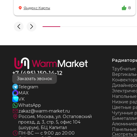
есть ответы. Доставка на удобный день, удобное
Яндекс Карты
8
время! Никаких замечаний, только бесконечное
удовольствие от взаимодействия с ней. Вот это я
понимаю - ЛИЦО КОМПАНИИ! Буду
рекомендовать не задумываясь! И надеюсь наши
чудесные радиаторы будут греть нас без
нареканий холодными московскими зимами
много-много лет) СПАСИБО!!!!
Радиатор
Трубчатые
+7 (495) 150-14-12
Вертикаль
Заказать звонок
Конвектор
Дизайнерс
Telegram
Электриче
MAX
Напольные
VK
Низкие ра
WhatsApp
Цветные р
zakaz@warm-market.ru
Чугунные 
Россия, Москва, ул. Остаповский
Биметалли
проезд, д. 3, стр. 5, офис 104
Алюминиев
(шоурум), БЦ Капитал
Панельные
ПН-ВС — с 9:00 до 20:00