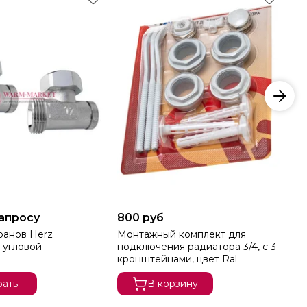
запросу
800 руб
80
ов Herz
Монтажный комплект для
Мо
 угловой
подключения радиатора 3/4, c 3
по
кронштейнами, цвет Ral
кр
ать
В корзину