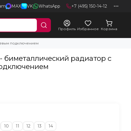
ram
MAX
VK
WhatsApp
+7 (495) 150-14-12
Профиль
Избранное
Корзина
м левым подключением
0 - биметаллический радиатор с
одключением
10
11
12
13
14