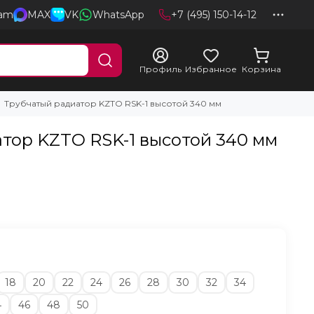
ram
MAX
VK
WhatsApp
+7 (495) 150-14-12
Профиль
Избранное
Корзина
Трубчатый радиатор KZTO RS‌K-1 высотой 340 мм
тор KZTO RS‌K-1 высотой 340 мм
18
20
22
24
26
28
30
32
34
4
46
48
50