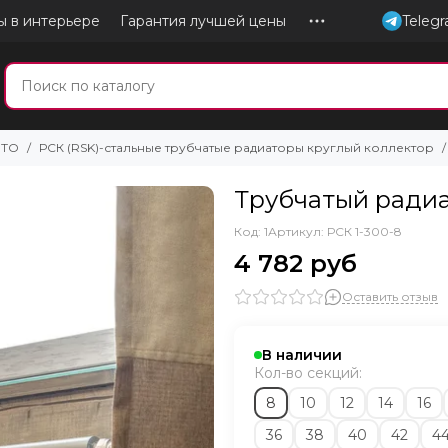
ы в интерьере
Гарантия лучшей цены
Teleg
ЗТО
РСК (RSK)-стальные трубчатые радиаторы круглый коллектор
Трубчатый радиа
Код: 1
Артикул:
РСК 1-300-8
4 782 руб
Оставить отзыв
В наличии
Кол-во секций:
8
10
12
14
16
36
38
40
42
4