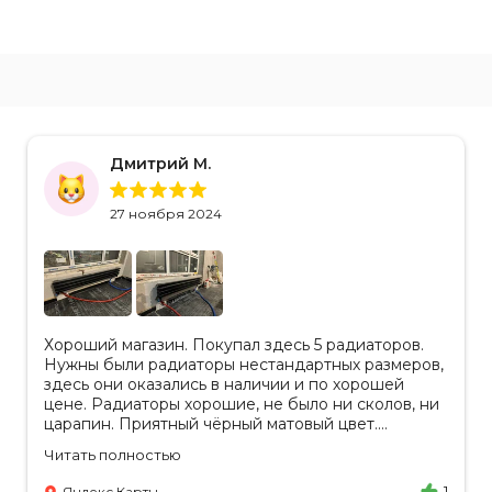
Дмитрий М.
27 ноября 2024
Хороший магазин. Покупал здесь 5 радиаторов.
Нужны были радиаторы нестандартных размеров,
здесь они оказались в наличии и по хорошей
цене. Радиаторы хорошие, не было ни сколов, ни
царапин. Приятный чёрный матовый цвет.
Отдельное спасибо менеджеру Аделине за
Читать полностью
разъяснения. Так же отмечу, что хорошая
доставка в срок, учли высоту паркинга, проблем
Яндекс Карты
1