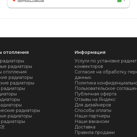
не было.
ы отопления
Информация
 радиаторы
Услуги по установке радиат
ные радиаторы
конвекторов
ы отопления
Согласие на обработку пер
кие радиаторы
данных.
ские радиаторы
Политика конфиденциальн
 радиаторы
Пользовательское соглаше
диаторы
Публичная оферта
адиаторы
Отзывы на Яндекс
радиаторы
Для дизайнеров
ческие радиаторы
Способы оплаты
ые радиаторы
Наши партнеры
 радиаторы
Наши вакансии
Доставка
Правила продажи