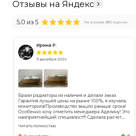
Отзывы на Яндекс
5.0
из 5
На основе
685
оценок
Ирина Р.
11 декабря 2024
Брали радиаторы из наличия и делали заказ.
Гарантия лучшей цены на рынке 100%, я изучала,
мониторила!Производство вышло раньше срока!
Особенно хочу отметить менеджера Аделину! Это
наиприятнейший специалист!!! Сделала расчет,
вносила изменения, действительно сделала
Читать полностью
лучшую цену. Всегда на связи, на все вопросы
есть ответы. Доставка на удобный день, удобное
Яндекс Карты
8