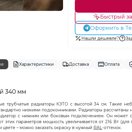
Быстрый за
Оформить в Te
Нашли дешевле?
За
ре
Характеристики
Доставка
Оплата
ой 340 мм
ные трубчатые радиаторы
КЗТО
с высотой 34 см. Такие не
тандартно низкими подоконниками
. Радиаторы рассчитаны 
адиатор с нижним или боковым подключением. Он может сос
 от этих параметров мощность увеличивается от 216 Вт (для
 цвете – можно заказать окраску в нужный
RAL
-
оттенок.