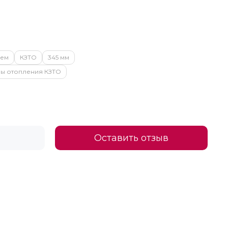
ием
КЗТО
345 мм
ры отопления КЗТО
Оставить отзыв