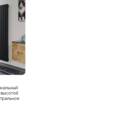
тикальный
 высотой
нтральное