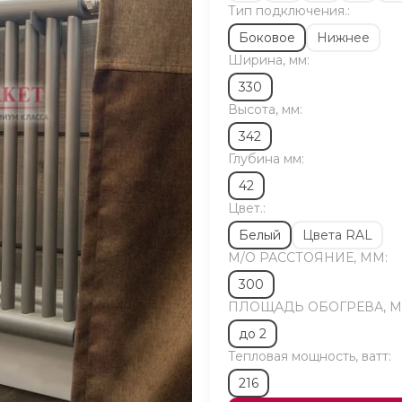
Тип подключения.:
Боковое
Нижнее
Ширина, мм:
330
Высота, мм:
342
Глубина мм:
42
Цвет.:
Белый
Цвета RAL
М/O РАССТОЯНИЕ, ММ:
300
ПЛОЩАДЬ ОБОГРЕВА, М
до 2
Тепловая мощность, ватт:
216