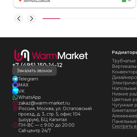
время! Никаких замечаний, только бесконечное
удовольствие от взаимодействия с ней. Вот это я
понимаю - ЛИЦО КОМПАНИИ! Буду
рекомендовать не задумываясь! И надеюсь наши
чудесные радиаторы будут греть нас без
нареканий холодными московскими зимами
много-много лет) СПАСИБО!!!!
Радиатор
Трубчатые
+7 (495) 150-14-12
Вертикаль
Заказать звонок
Конвектор
Дизайнерс
Telegram
Электриче
MAX
Напольные
VK
Низкие ра
WhatsApp
Цветные р
zakaz@warm-market.ru
Чугунные 
Россия, Москва, ул. Остаповский
Биметалли
проезд, д. 3, стр. 5, офис 104
Алюминиев
(шоурум), БЦ Капитал
Панельные
ПН-ВС — с 9:00 до 20:00
Call-центр 24/7